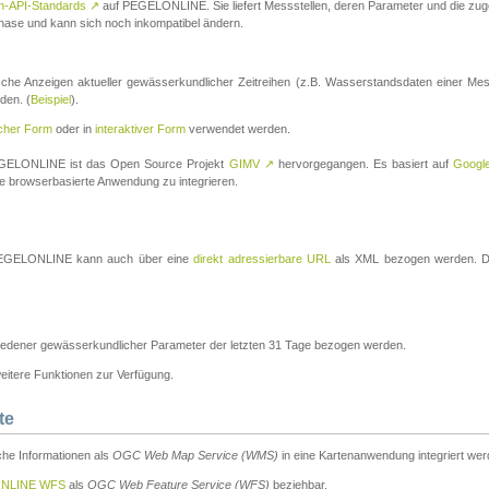
n-API-Standards
↗
auf PEGELONLINE. Sie liefert Messstellen, deren Parameter und die z
a-Phase und kann sich noch inkompatibel ändern.
che Anzeigen aktueller gewässerkundlicher Zeitreihen (z.B. Wasserstandsdaten einer Mes
den. (
Beispiel
).
scher Form
oder in
interaktiver Form
verwendet werden.
 PEGELONLINE ist das Open Source Projekt
GIMV
↗
hervorgegangen. Es basiert auf
Googl
eine browserbasierte Anwendung zu integrieren.
n PEGELONLINE kann auch über eine
direkt adressierbare URL
als XML bezogen werden. Die
edener gewässerkundlicher Parameter der letzten 31 Tage bezogen werden.
tere Funktionen zur Verfügung.
te
he Informationen als
OGC Web Map Service (WMS)
in eine Kartenanwendung integriert wer
NLINE WFS
als
OGC Web Feature Service (WFS)
beziehbar.