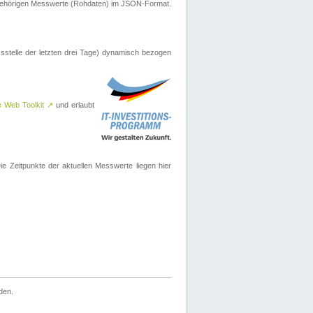
ugehörigen Messwerte (Rohdaten) im JSON-Format.
sstelle der letzten drei Tage) dynamisch bezogen
e Web Toolkit
↗
und erlaubt
 Zeitpunkte der aktuellen Messwerte liegen hier
den.