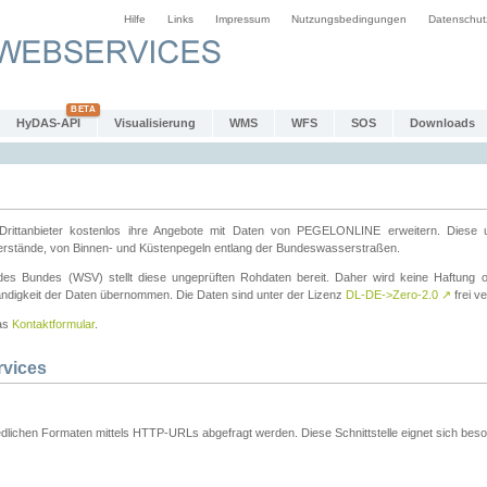
Hilfe
Links
Impressum
Nutzungsbedingungen
Datenschut
HyDAS-API
Visualisierung
WMS
WFS
SOS
Downloads
ttanbieter kostenlos ihre Angebote mit Daten von PEGELONLINE erweitern. Diese u
erstände, von Binnen- und Küstenpegeln entlang der Bundeswasserstraßen.
es Bundes (WSV) stellt diese ungeprüften Rohdaten bereit. Daher wird keine Haftung oder
ständigkeit der Daten übernommen. Die Daten sind unter der Lizenz
DL-DE->Zero-2.0
↗
frei ve
das
Kontaktformular
.
rvices
dlichen Formaten mittels HTTP-URLs abgefragt werden. Diese Schnittstelle eignet sich besond