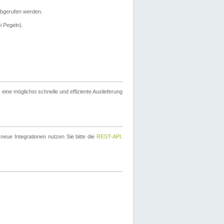
bgerufen werden.
i Pegeln).
ine möglichst schnelle und effiziente Auslieferung
eue Integrationen nutzen Sie bitte die
REST-API
.