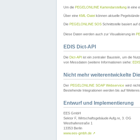
Um die
PEGELONLINE Kartendarstellung
in eine 
Über eine
KML-Datei
können aktuelle Pegelstände
Die
PEGELONLINE SOS
Schnittstelle basiert auf
Diese Daten werden auch zur Visualisierung im
PE
EDIS Dict-API
Die
Dict-API
ist ein zentraler Baustein, um die Nu
von Messdaten (weitere Informationen siehe:
EDI
Nicht mehr weiterentwickelte Di
Der
PEGELONLINE SOAP Webservice
wird nich
Bestehende Integrationen werden bis auf Weiteres 
Entwurf und Implementierung
EES GmbH
Sektor F, Wirtschaftsgebäude Aufg.re, 3. OG
Westhafenstraße 1
13353 Berlin
www.ees-gmbh.de
↗