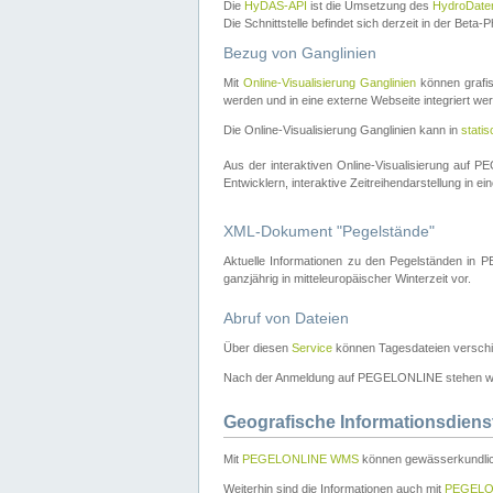
Die
HyDAS-API
ist die Umsetzung des
HydroDate
Die Schnittstelle befindet sich derzeit in der Bet
Bezug von Ganglinien
Mit
Online-Visualisierung Ganglinien
können grafis
werden und in eine externe Webseite integriert wer
Die Online-Visualisierung Ganglinien kann in
stati
Aus der interaktiven Online-Visualisierung auf
Entwicklern, interaktive Zeitreihendarstellung in 
XML-Dokument "Pegelstände"
Aktuelle Informationen zu den Pegelständen i
ganzjährig in mitteleuropäischer Winterzeit vor.
Abruf von Dateien
Über diesen
Service
können Tagesdateien verschi
Nach der Anmeldung auf PEGELONLINE stehen wei
Geografische Informationsdiens
Mit
PEGELONLINE WMS
können gewässerkundlic
Weiterhin sind die Informationen auch mit
PEGELO