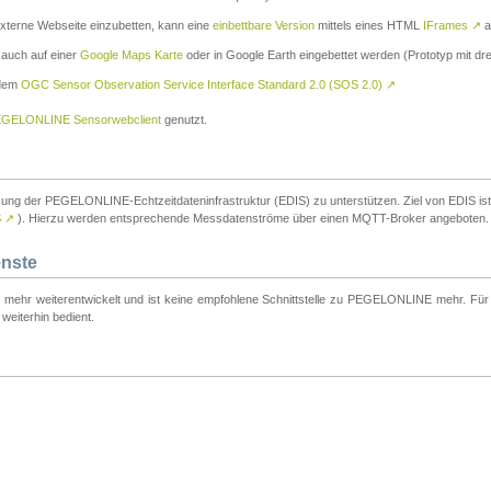
externe Webseite einzubetten, kann eine
einbettbare Version
mittels eines HTML
IFrames
↗
a
 auch auf einer
Google Maps Karte
oder in Google Earth eingebettet werden (Prototyp mit dre
 dem
OGC Sensor Observation Service Interface Standard 2.0 (SOS 2.0)
↗
GELONLINE Sensorwebclient
genutzt.
tzung der PEGELONLINE-Echtzeitdateninfrastruktur (EDIS) zu unterstützen. Ziel von EDIS ist e
S
↗
). Hierzu werden entsprechende Messdatenströme über einen MQTT-Broker angeboten.
enste
t mehr weiterentwickelt und ist keine empfohlene Schnittstelle zu PEGELONLINE mehr. Für n
weiterhin bedient.