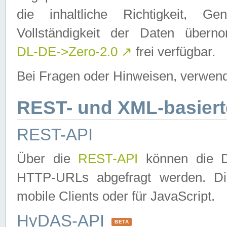
die inhaltliche Richtigkeit, Gen
Vollständigkeit der Daten über
DL-DE->Zero-2.0
↗
frei verfügbar.
Bei Fragen oder Hinweisen, verwend
REST- und XML-basiert
REST-API
Über die
REST-API
können die Da
HTTP-URLs abgefragt werden. Dies
mobile Clients oder für JavaScript.
HyDAS-API
BETA