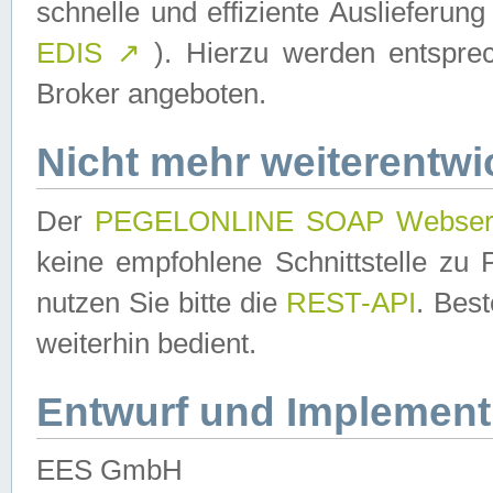
schnelle und effiziente Auslieferun
EDIS
↗
). Hierzu werden entspr
Broker angeboten.
Nicht mehr weiterentwi
Der
PEGELONLINE SOAP Webser
keine empfohlene Schnittstelle z
nutzen Sie bitte die
REST-API
. Bes
weiterhin bedient.
Entwurf und Implement
EES GmbH