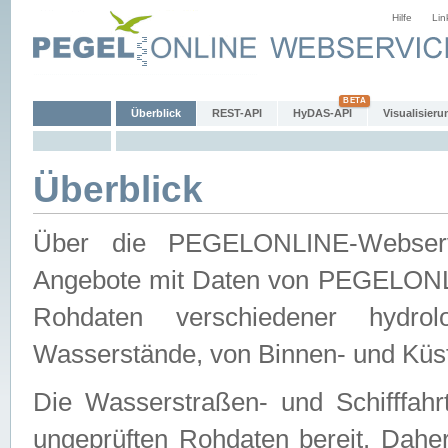
Hilfe
Lin
Überblick
REST-API
HyDAS-API
Visualisieru
Überblick
Über die PEGELONLINE-Webservic
Angebote mit Daten von PEGELONLI
Rohdaten verschiedener hydro
Wasserstände, von Binnen- und Küs
Die Wasserstraßen- und Schifffahr
ungeprüften Rohdaten bereit. Daher