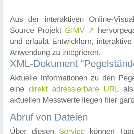
Aus der interaktiven Online-Vis
Source Projekt
GIMV
↗
hervorgega
und erlaubt Entwicklern, interaktive
Anwendung zu integrieren.
XML-Dokument "Pegelständ
Aktuelle Informationen zu den P
eine
direkt adressierbare URL
als
aktuellen Messwerte liegen hier ganz
Abruf von Dateien
Über diesen
Service
können Tages