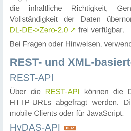
die inhaltliche Richtigkeit, Gen
Vollständigkeit der Daten über
DL-DE->Zero-2.0
↗
frei verfügbar.
Bei Fragen oder Hinweisen, verwend
REST- und XML-basiert
REST-API
Über die
REST-API
können die Da
HTTP-URLs abgefragt werden. Dies
mobile Clients oder für JavaScript.
HyDAS-API
BETA