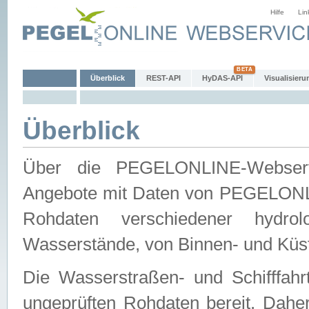
Hilfe
Lin
Überblick
REST-API
HyDAS-API
Visualisieru
Überblick
Über die PEGELONLINE-Webservic
Angebote mit Daten von PEGELONLI
Rohdaten verschiedener hydro
Wasserstände, von Binnen- und Küs
Die Wasserstraßen- und Schifffahr
ungeprüften Rohdaten bereit. Daher