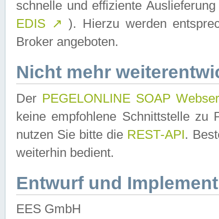
schnelle und effiziente Auslieferun
EDIS
↗
). Hierzu werden entspr
Broker angeboten.
Nicht mehr weiterentwi
Der
PEGELONLINE SOAP Webser
keine empfohlene Schnittstelle z
nutzen Sie bitte die
REST-API
. Bes
weiterhin bedient.
Entwurf und Implement
EES GmbH