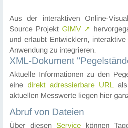
Aus der interaktiven Online-Vis
Source Projekt
GIMV
↗
hervorgega
und erlaubt Entwicklern, interaktive
Anwendung zu integrieren.
XML-Dokument "Pegelständ
Aktuelle Informationen zu den P
eine
direkt adressierbare URL
als
aktuellen Messwerte liegen hier ganz
Abruf von Dateien
Über diesen
Service
können Tages