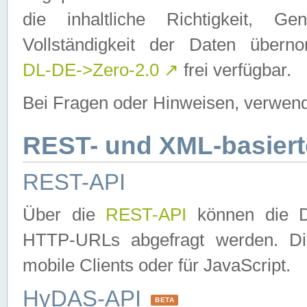
die inhaltliche Richtigkeit, Gen
Vollständigkeit der Daten über
DL-DE->Zero-2.0
↗
frei verfügbar.
Bei Fragen oder Hinweisen, verwend
REST- und XML-basiert
REST-API
Über die
REST-API
können die Da
HTTP-URLs abgefragt werden. Dies
mobile Clients oder für JavaScript.
HyDAS-API
BETA