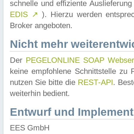
schnelle und effiziente Auslieferun
EDIS
↗
). Hierzu werden entspr
Broker angeboten.
Nicht mehr weiterentwi
Der
PEGELONLINE SOAP Webser
keine empfohlene Schnittstelle z
nutzen Sie bitte die
REST-API
. Bes
weiterhin bedient.
Entwurf und Implement
EES GmbH