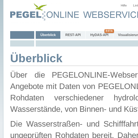
Hilfe
Lin
Überblick
REST-API
HyDAS-API
Visualisieru
Überblick
Über die PEGELONLINE-Webservic
Angebote mit Daten von PEGELONLI
Rohdaten verschiedener hydro
Wasserstände, von Binnen- und Küs
Die Wasserstraßen- und Schifffahr
ungeprüften Rohdaten bereit. Daher