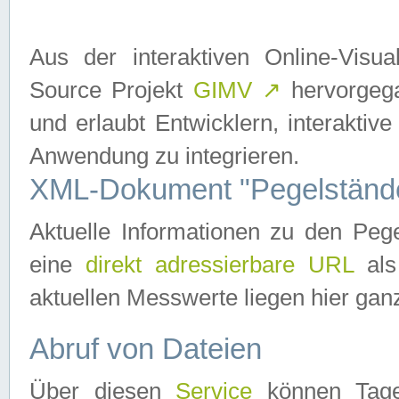
Aus der interaktiven Online-Vis
Source Projekt
GIMV
↗
hervorgega
und erlaubt Entwicklern, interaktive
Anwendung zu integrieren.
XML-Dokument "Pegelständ
Aktuelle Informationen zu den P
eine
direkt adressierbare URL
als
aktuellen Messwerte liegen hier ganz
Abruf von Dateien
Über diesen
Service
können Tages