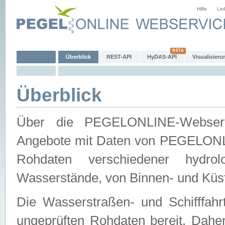
Hilfe
Lin
Überblick
REST-API
HyDAS-API
Visualisieru
Überblick
Über die PEGELONLINE-Webservic
Angebote mit Daten von PEGELONLI
Rohdaten verschiedener hydro
Wasserstände, von Binnen- und Küs
Die Wasserstraßen- und Schifffahr
ungeprüften Rohdaten bereit. Daher