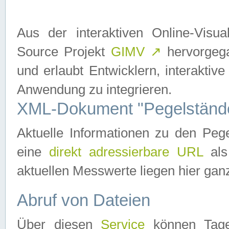
Aus der interaktiven Online-Vis
Source Projekt
GIMV
↗
hervorgega
und erlaubt Entwicklern, interaktive
Anwendung zu integrieren.
XML-Dokument "Pegelständ
Aktuelle Informationen zu den P
eine
direkt adressierbare URL
als
aktuellen Messwerte liegen hier ganz
Abruf von Dateien
Über diesen
Service
können Tages