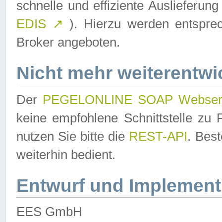
schnelle und effiziente Auslieferun
EDIS
↗
). Hierzu werden entspr
Broker angeboten.
Nicht mehr weiterentwi
Der
PEGELONLINE SOAP Webser
keine empfohlene Schnittstelle z
nutzen Sie bitte die
REST-API
. Bes
weiterhin bedient.
Entwurf und Implement
EES GmbH