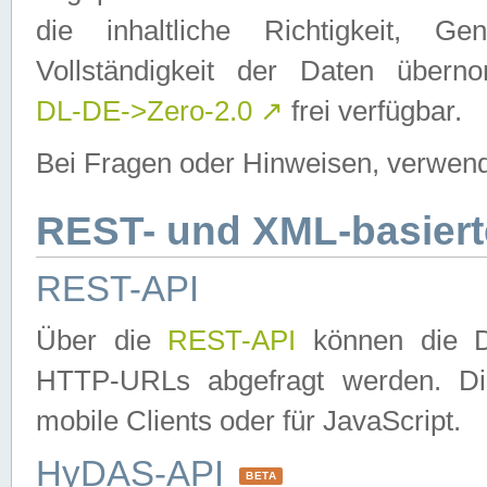
die inhaltliche Richtigkeit, Gen
Vollständigkeit der Daten über
DL-DE->Zero-2.0
↗
frei verfügbar.
Bei Fragen oder Hinweisen, verwend
REST- und XML-basiert
REST-API
Über die
REST-API
können die Da
HTTP-URLs abgefragt werden. Dies
mobile Clients oder für JavaScript.
HyDAS-API
BETA