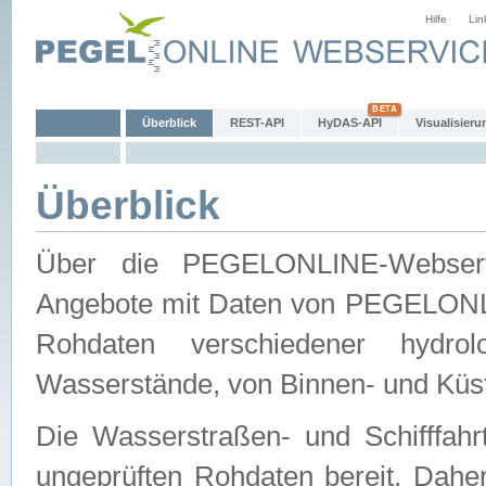
Hilfe
Lin
Überblick
REST-API
HyDAS-API
Visualisieru
Überblick
Über die PEGELONLINE-Webservic
Angebote mit Daten von PEGELONLI
Rohdaten verschiedener hydro
Wasserstände, von Binnen- und Küs
Die Wasserstraßen- und Schifffahr
ungeprüften Rohdaten bereit. Daher