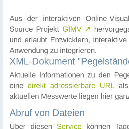
Aus der interaktiven Online-Vis
Source Projekt
GIMV
↗
hervorgega
und erlaubt Entwicklern, interaktive
Anwendung zu integrieren.
XML-Dokument "Pegelständ
Aktuelle Informationen zu den P
eine
direkt adressierbare URL
als
aktuellen Messwerte liegen hier ganz
Abruf von Dateien
Über diesen
Service
können Tages