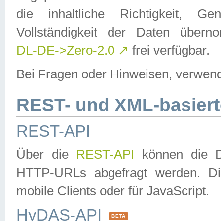
die inhaltliche Richtigkeit, Gen
Vollständigkeit der Daten über
DL-DE->Zero-2.0
↗
frei verfügbar.
Bei Fragen oder Hinweisen, verwend
REST- und XML-basiert
REST-API
Über die
REST-API
können die Da
HTTP-URLs abgefragt werden. Dies
mobile Clients oder für JavaScript.
HyDAS-API
BETA