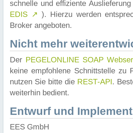
schnelle und effiziente Auslieferun
EDIS
↗
). Hierzu werden entspr
Broker angeboten.
Nicht mehr weiterentwi
Der
PEGELONLINE SOAP Webser
keine empfohlene Schnittstelle z
nutzen Sie bitte die
REST-API
. Bes
weiterhin bedient.
Entwurf und Implement
EES GmbH