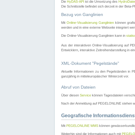
Die
HyDAS-API
ist die Umsetzung des
HydroDate
Die Schnittstelle befindet sich derzeit in der Bet
Bezug von Ganglinien
Mit
Online-Visualisierung Ganglinien
können grafis
werden und in eine externe Webseite integriert wer
Die Online-Visualisierung Ganglinien kann in
stati
Aus der interaktiven Online-Visualisierung auf
Entwicklern, interaktive Zeitreihendarstellung in 
XML-Dokument "Pegelstände"
Aktuelle Informationen zu den Pegelständen i
ganzjährig in mitteleuropäischer Winterzeit vor.
Abruf von Dateien
Über diesen
Service
können Tagesdateien verschi
Nach der Anmeldung auf PEGELONLINE stehen wei
Geografische Informationsdiens
Mit
PEGELONLINE WMS
können gewässerkundlic
Weiterhin sind die Informationen auch mit
PEGELO