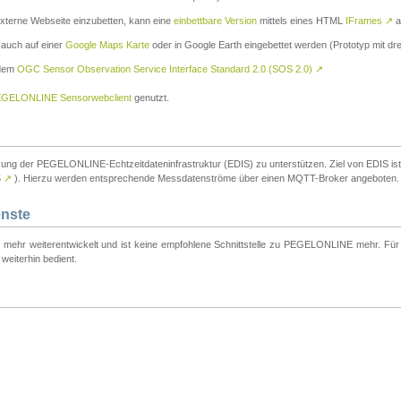
externe Webseite einzubetten, kann eine
einbettbare Version
mittels eines HTML
IFrames
↗
a
 auch auf einer
Google Maps Karte
oder in Google Earth eingebettet werden (Prototyp mit dre
 dem
OGC Sensor Observation Service Interface Standard 2.0 (SOS 2.0)
↗
GELONLINE Sensorwebclient
genutzt.
tzung der PEGELONLINE-Echtzeitdateninfrastruktur (EDIS) zu unterstützen. Ziel von EDIS ist e
S
↗
). Hierzu werden entsprechende Messdatenströme über einen MQTT-Broker angeboten.
enste
t mehr weiterentwickelt und ist keine empfohlene Schnittstelle zu PEGELONLINE mehr. Für n
weiterhin bedient.