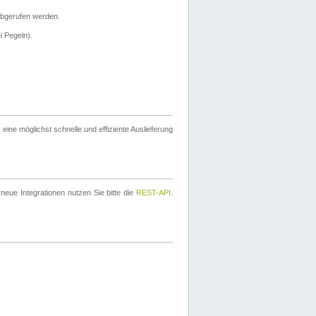
bgerufen werden.
i Pegeln).
ine möglichst schnelle und effiziente Auslieferung
eue Integrationen nutzen Sie bitte die
REST-API
.