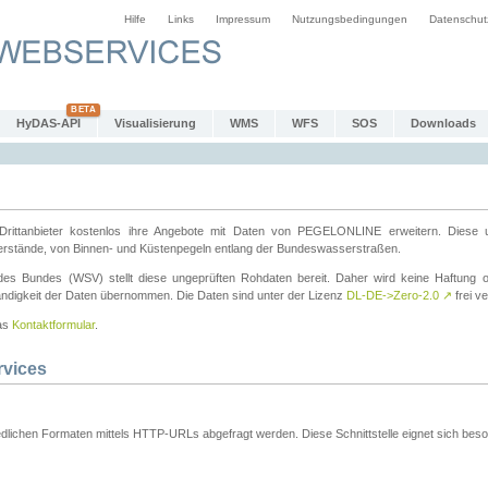
Hilfe
Links
Impressum
Nutzungsbedingungen
Datenschut
HyDAS-API
Visualisierung
WMS
WFS
SOS
Downloads
ttanbieter kostenlos ihre Angebote mit Daten von PEGELONLINE erweitern. Diese u
erstände, von Binnen- und Küstenpegeln entlang der Bundeswasserstraßen.
es Bundes (WSV) stellt diese ungeprüften Rohdaten bereit. Daher wird keine Haftung oder
ständigkeit der Daten übernommen. Die Daten sind unter der Lizenz
DL-DE->Zero-2.0
↗
frei ve
das
Kontaktformular
.
rvices
dlichen Formaten mittels HTTP-URLs abgefragt werden. Diese Schnittstelle eignet sich besond