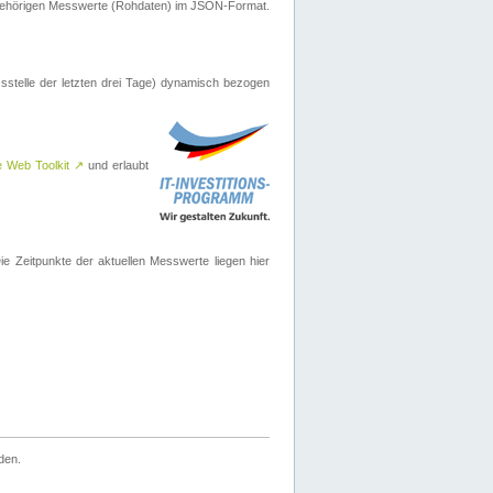
ugehörigen Messwerte (Rohdaten) im JSON-Format.
sstelle der letzten drei Tage) dynamisch bezogen
e Web Toolkit
↗
und erlaubt
 Zeitpunkte der aktuellen Messwerte liegen hier
den.