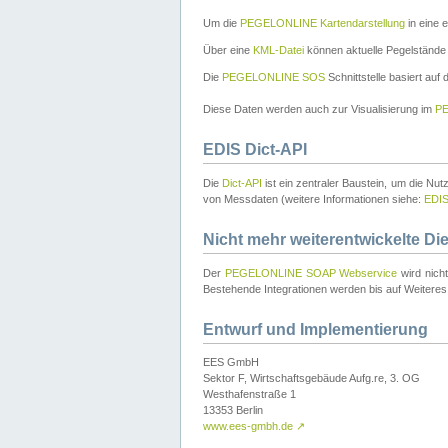
Um die
PEGELONLINE Kartendarstellung
in eine 
Über eine
KML-Datei
können aktuelle Pegelstände
Die
PEGELONLINE SOS
Schnittstelle basiert auf
Diese Daten werden auch zur Visualisierung im
PE
EDIS Dict-API
Die
Dict-API
ist ein zentraler Baustein, um die Nu
von Messdaten (weitere Informationen siehe:
EDI
Nicht mehr weiterentwickelte Di
Der
PEGELONLINE SOAP Webservice
wird nich
Bestehende Integrationen werden bis auf Weiteres 
Entwurf und Implementierung
EES GmbH
Sektor F, Wirtschaftsgebäude Aufg.re, 3. OG
Westhafenstraße 1
13353 Berlin
www.ees-gmbh.de
↗