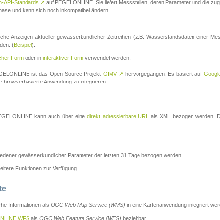
n-API-Standards
↗
auf PEGELONLINE. Sie liefert Messstellen, deren Parameter und die z
a-Phase und kann sich noch inkompatibel ändern.
che Anzeigen aktueller gewässerkundlicher Zeitreihen (z.B. Wasserstandsdaten einer Mes
den. (
Beispiel
).
scher Form
oder in
interaktiver Form
verwendet werden.
 PEGELONLINE ist das Open Source Projekt
GIMV
↗
hervorgegangen. Es basiert auf
Googl
eine browserbasierte Anwendung zu integrieren.
n PEGELONLINE kann auch über eine
direkt adressierbare URL
als XML bezogen werden. Die
edener gewässerkundlicher Parameter der letzten 31 Tage bezogen werden.
tere Funktionen zur Verfügung.
te
he Informationen als
OGC Web Map Service (WMS)
in eine Kartenanwendung integriert wer
NLINE WFS
als
OGC Web Feature Service (WFS)
beziehbar.