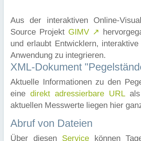
Aus der interaktiven Online-Vis
Source Projekt
GIMV
↗
hervorgega
und erlaubt Entwicklern, interaktive
Anwendung zu integrieren.
XML-Dokument "Pegelständ
Aktuelle Informationen zu den P
eine
direkt adressierbare URL
als
aktuellen Messwerte liegen hier ganz
Abruf von Dateien
Über diesen
Service
können Tages