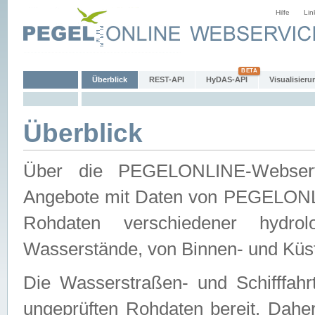
Hilfe
Lin
Überblick
REST-API
HyDAS-API
Visualisieru
Überblick
Über die PEGELONLINE-Webservic
Angebote mit Daten von PEGELONLI
Rohdaten verschiedener hydro
Wasserstände, von Binnen- und Küs
Die Wasserstraßen- und Schifffahr
ungeprüften Rohdaten bereit. Daher