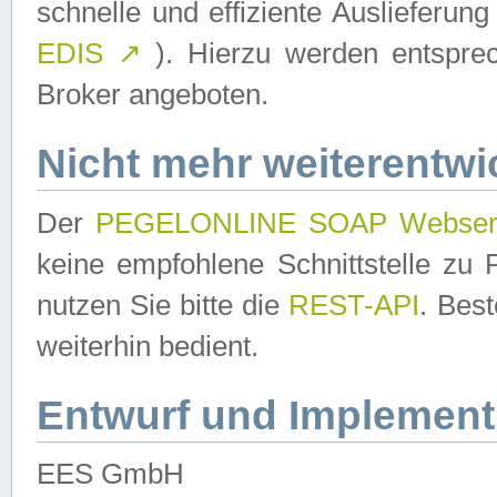
schnelle und effiziente Auslieferun
EDIS
↗
). Hierzu werden entspr
Broker angeboten.
Nicht mehr weiterentwi
Der
PEGELONLINE SOAP Webser
keine empfohlene Schnittstelle z
nutzen Sie bitte die
REST-API
. Bes
weiterhin bedient.
Entwurf und Implement
EES GmbH