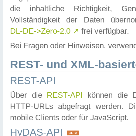
die inhaltliche Richtigkeit, Gen
Vollständigkeit der Daten über
DL-DE->Zero-2.0
↗
frei verfügbar.
Bei Fragen oder Hinweisen, verwend
REST- und XML-basiert
REST-API
Über die
REST-API
können die Da
HTTP-URLs abgefragt werden. Dies
mobile Clients oder für JavaScript.
HyDAS-API
BETA