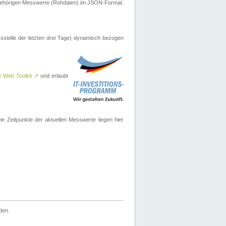
ugehörigen Messwerte (Rohdaten) im JSON-Format.
sstelle der letzten drei Tage) dynamisch bezogen
e Web Toolkit
↗
und erlaubt
 Zeitpunkte der aktuellen Messwerte liegen hier
den.