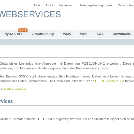
Hilfe
Links
Impressum
Nutzungsbedingungen
Datenschut
HyDAS-API
Visualisierung
WMS
WFS
SOS
Downloads
ttanbieter kostenlos ihre Angebote mit Daten von PEGELONLINE erweitern. Diese u
erstände, von Binnen- und Küstenpegeln entlang der Bundeswasserstraßen.
es Bundes (WSV) stellt diese ungeprüften Rohdaten bereit. Daher wird keine Haftung oder
ständigkeit der Daten übernommen. Die Daten sind unter der Lizenz
DL-DE->Zero-2.0
↗
frei ve
das
Kontaktformular
.
rvices
dlichen Formaten mittels HTTP-URLs abgefragt werden. Diese Schnittstelle eignet sich besond