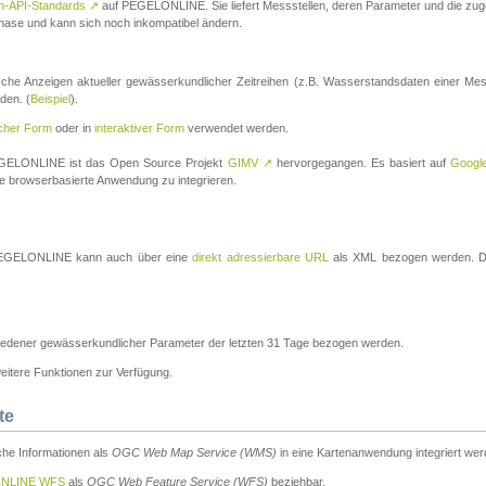
n-API-Standards
↗
auf PEGELONLINE. Sie liefert Messstellen, deren Parameter und die z
a-Phase und kann sich noch inkompatibel ändern.
che Anzeigen aktueller gewässerkundlicher Zeitreihen (z.B. Wasserstandsdaten einer Mes
den. (
Beispiel
).
scher Form
oder in
interaktiver Form
verwendet werden.
 PEGELONLINE ist das Open Source Projekt
GIMV
↗
hervorgegangen. Es basiert auf
Googl
eine browserbasierte Anwendung zu integrieren.
n PEGELONLINE kann auch über eine
direkt adressierbare URL
als XML bezogen werden. Die
edener gewässerkundlicher Parameter der letzten 31 Tage bezogen werden.
tere Funktionen zur Verfügung.
te
he Informationen als
OGC Web Map Service (WMS)
in eine Kartenanwendung integriert wer
NLINE WFS
als
OGC Web Feature Service (WFS)
beziehbar.