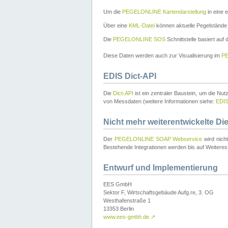
Um die
PEGELONLINE Kartendarstellung
in eine 
Über eine
KML-Datei
können aktuelle Pegelstände
Die
PEGELONLINE SOS
Schnittstelle basiert auf
Diese Daten werden auch zur Visualisierung im
PE
EDIS Dict-API
Die
Dict-API
ist ein zentraler Baustein, um die Nu
von Messdaten (weitere Informationen siehe:
EDI
Nicht mehr weiterentwickelte Di
Der
PEGELONLINE SOAP Webservice
wird nich
Bestehende Integrationen werden bis auf Weiteres 
Entwurf und Implementierung
EES GmbH
Sektor F, Wirtschaftsgebäude Aufg.re, 3. OG
Westhafenstraße 1
13353 Berlin
www.ees-gmbh.de
↗