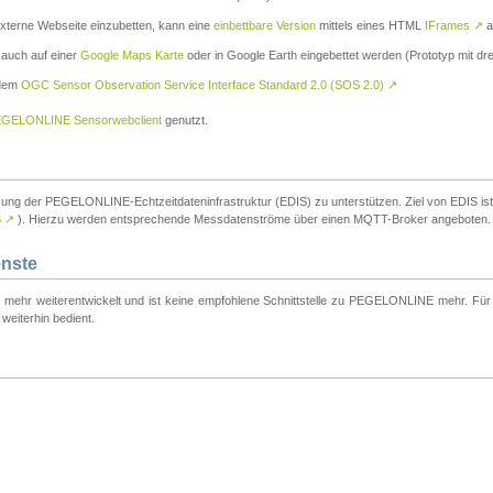
externe Webseite einzubetten, kann eine
einbettbare Version
mittels eines HTML
IFrames
↗
a
 auch auf einer
Google Maps Karte
oder in Google Earth eingebettet werden (Prototyp mit dre
 dem
OGC Sensor Observation Service Interface Standard 2.0 (SOS 2.0)
↗
GELONLINE Sensorwebclient
genutzt.
tzung der PEGELONLINE-Echtzeitdateninfrastruktur (EDIS) zu unterstützen. Ziel von EDIS ist e
S
↗
). Hierzu werden entsprechende Messdatenströme über einen MQTT-Broker angeboten.
enste
t mehr weiterentwickelt und ist keine empfohlene Schnittstelle zu PEGELONLINE mehr. Für n
weiterhin bedient.