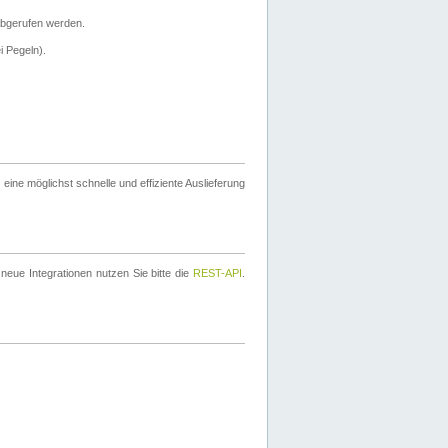
bgerufen werden.
i Pegeln).
ine möglichst schnelle und effiziente Auslieferung
eue Integrationen nutzen Sie bitte die
REST-API
.