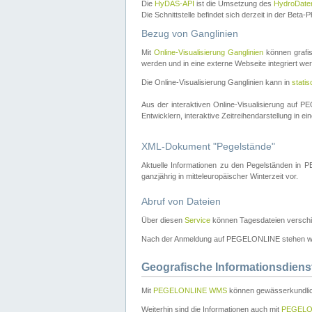
Die
HyDAS-API
ist die Umsetzung des
HydroDate
Die Schnittstelle befindet sich derzeit in der Bet
Bezug von Ganglinien
Mit
Online-Visualisierung Ganglinien
können grafis
werden und in eine externe Webseite integriert wer
Die Online-Visualisierung Ganglinien kann in
stati
Aus der interaktiven Online-Visualisierung auf
Entwicklern, interaktive Zeitreihendarstellung in 
XML-Dokument "Pegelstände"
Aktuelle Informationen zu den Pegelständen i
ganzjährig in mitteleuropäischer Winterzeit vor.
Abruf von Dateien
Über diesen
Service
können Tagesdateien verschi
Nach der Anmeldung auf PEGELONLINE stehen wei
Geografische Informationsdiens
Mit
PEGELONLINE WMS
können gewässerkundlic
Weiterhin sind die Informationen auch mit
PEGELO