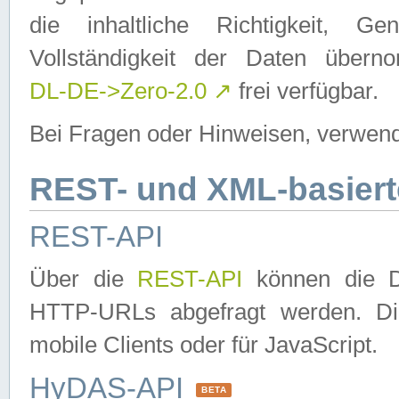
die inhaltliche Richtigkeit, Gen
Vollständigkeit der Daten über
DL-DE->Zero-2.0
↗
frei verfügbar.
Bei Fragen oder Hinweisen, verwend
REST- und XML-basiert
REST-API
Über die
REST-API
können die Da
HTTP-URLs abgefragt werden. Dies
mobile Clients oder für JavaScript.
HyDAS-API
BETA