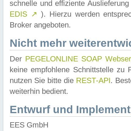
schnelle und effiziente Auslieferun
EDIS
↗
). Hierzu werden entspr
Broker angeboten.
Nicht mehr weiterentwi
Der
PEGELONLINE SOAP Webser
keine empfohlene Schnittstelle z
nutzen Sie bitte die
REST-API
. Bes
weiterhin bedient.
Entwurf und Implement
EES GmbH