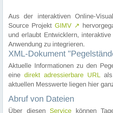
Aus der interaktiven Online-Vis
Source Projekt
GIMV
↗
hervorgega
und erlaubt Entwicklern, interaktive
Anwendung zu integrieren.
XML-Dokument "Pegelständ
Aktuelle Informationen zu den P
eine
direkt adressierbare URL
als
aktuellen Messwerte liegen hier ganz
Abruf von Dateien
Über diesen
Service
können Tages