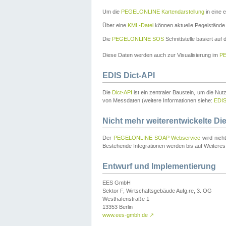
Um die
PEGELONLINE Kartendarstellung
in eine 
Über eine
KML-Datei
können aktuelle Pegelstände
Die
PEGELONLINE SOS
Schnittstelle basiert auf
Diese Daten werden auch zur Visualisierung im
PE
EDIS Dict-API
Die
Dict-API
ist ein zentraler Baustein, um die Nu
von Messdaten (weitere Informationen siehe:
EDI
Nicht mehr weiterentwickelte Di
Der
PEGELONLINE SOAP Webservice
wird nich
Bestehende Integrationen werden bis auf Weiteres 
Entwurf und Implementierung
EES GmbH
Sektor F, Wirtschaftsgebäude Aufg.re, 3. OG
Westhafenstraße 1
13353 Berlin
www.ees-gmbh.de
↗