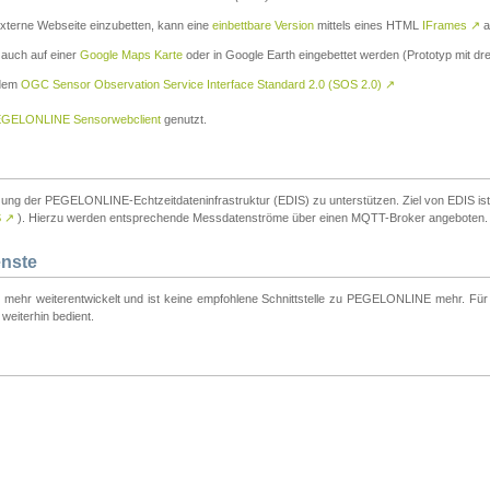
externe Webseite einzubetten, kann eine
einbettbare Version
mittels eines HTML
IFrames
↗
a
 auch auf einer
Google Maps Karte
oder in Google Earth eingebettet werden (Prototyp mit dre
 dem
OGC Sensor Observation Service Interface Standard 2.0 (SOS 2.0)
↗
GELONLINE Sensorwebclient
genutzt.
tzung der PEGELONLINE-Echtzeitdateninfrastruktur (EDIS) zu unterstützen. Ziel von EDIS ist e
S
↗
). Hierzu werden entsprechende Messdatenströme über einen MQTT-Broker angeboten.
enste
t mehr weiterentwickelt und ist keine empfohlene Schnittstelle zu PEGELONLINE mehr. Für n
weiterhin bedient.