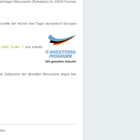
ugehörigen Messwerte (Rohdaten) im JSON-Format.
sstelle der letzten drei Tage) dynamisch bezogen
e Web Toolkit
↗
und erlaubt
 Zeitpunkte der aktuellen Messwerte liegen hier
den.