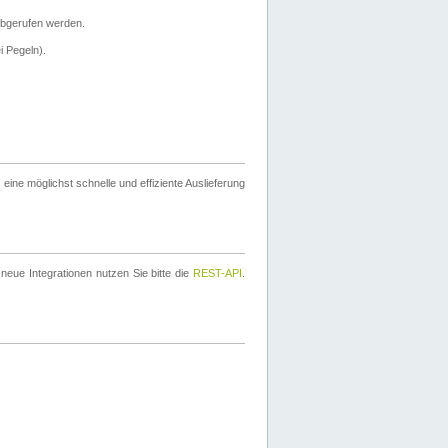
bgerufen werden.
i Pegeln).
ine möglichst schnelle und effiziente Auslieferung
eue Integrationen nutzen Sie bitte die
REST-API
.