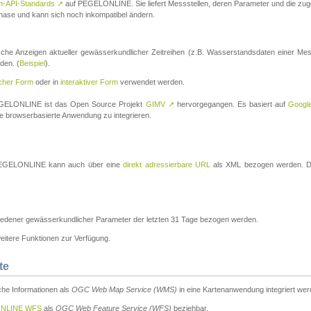
n-API-Standards
↗
auf PEGELONLINE. Sie liefert Messstellen, deren Parameter und die z
a-Phase und kann sich noch inkompatibel ändern.
che Anzeigen aktueller gewässerkundlicher Zeitreihen (z.B. Wasserstandsdaten einer Mes
den. (
Beispiel
).
scher Form
oder in
interaktiver Form
verwendet werden.
 PEGELONLINE ist das Open Source Projekt
GIMV
↗
hervorgegangen. Es basiert auf
Googl
eine browserbasierte Anwendung zu integrieren.
n PEGELONLINE kann auch über eine
direkt adressierbare URL
als XML bezogen werden. Die
edener gewässerkundlicher Parameter der letzten 31 Tage bezogen werden.
tere Funktionen zur Verfügung.
te
he Informationen als
OGC Web Map Service (WMS)
in eine Kartenanwendung integriert wer
NLINE WFS
als
OGC Web Feature Service (WFS)
beziehbar.