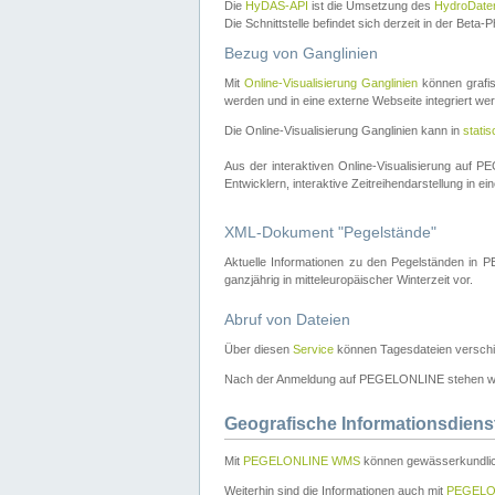
Die
HyDAS-API
ist die Umsetzung des
HydroDate
Die Schnittstelle befindet sich derzeit in der Bet
Bezug von Ganglinien
Mit
Online-Visualisierung Ganglinien
können grafis
werden und in eine externe Webseite integriert wer
Die Online-Visualisierung Ganglinien kann in
stati
Aus der interaktiven Online-Visualisierung auf
Entwicklern, interaktive Zeitreihendarstellung in 
XML-Dokument "Pegelstände"
Aktuelle Informationen zu den Pegelständen i
ganzjährig in mitteleuropäischer Winterzeit vor.
Abruf von Dateien
Über diesen
Service
können Tagesdateien verschi
Nach der Anmeldung auf PEGELONLINE stehen wei
Geografische Informationsdiens
Mit
PEGELONLINE WMS
können gewässerkundlic
Weiterhin sind die Informationen auch mit
PEGELO