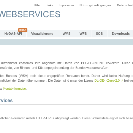
Hilfe
Links
Impressum
Nutzungsbedingungen
Datenschut
HyDAS-API
Visualisierung
WMS
WFS
SOS
Downloads
ttanbieter kostenlos ihre Angebote mit Daten von PEGELONLINE erweitern. Diese u
erstände, von Binnen- und Küstenpegeln entlang der Bundeswasserstraßen.
es Bundes (WSV) stellt diese ungeprüften Rohdaten bereit. Daher wird keine Haftung oder
ständigkeit der Daten übernommen. Die Daten sind unter der Lizenz
DL-DE->Zero-2.0
↗
frei ve
das
Kontaktformular
.
rvices
dlichen Formaten mittels HTTP-URLs abgefragt werden. Diese Schnittstelle eignet sich besond