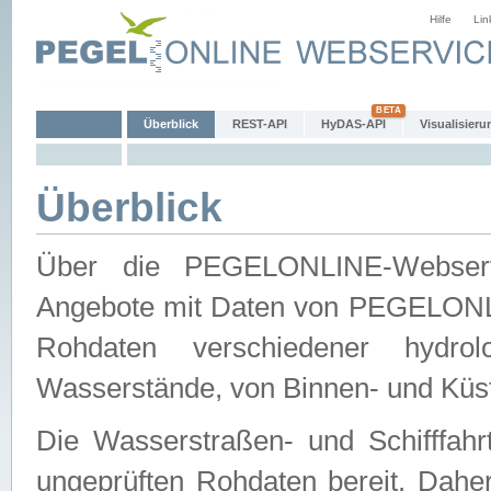
Hilfe
Lin
Überblick
REST-API
HyDAS-API
Visualisieru
Überblick
Über die PEGELONLINE-Webservic
Angebote mit Daten von PEGELONLI
Rohdaten verschiedener hydro
Wasserstände, von Binnen- und Küs
Die Wasserstraßen- und Schifffahr
ungeprüften Rohdaten bereit. Daher