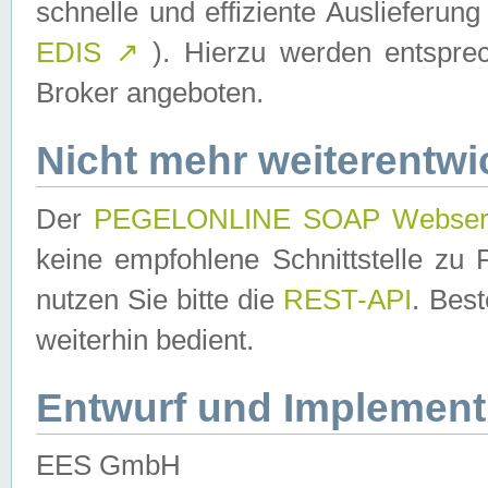
schnelle und effiziente Auslieferun
EDIS
↗
). Hierzu werden entspr
Broker angeboten.
Nicht mehr weiterentwi
Der
PEGELONLINE SOAP Webser
keine empfohlene Schnittstelle z
nutzen Sie bitte die
REST-API
. Bes
weiterhin bedient.
Entwurf und Implement
EES GmbH