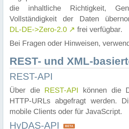
die inhaltliche Richtigkeit, Gen
Vollständigkeit der Daten über
DL-DE->Zero-2.0
↗
frei verfügbar.
Bei Fragen oder Hinweisen, verwend
REST- und XML-basiert
REST-API
Über die
REST-API
können die Da
HTTP-URLs abgefragt werden. Dies
mobile Clients oder für JavaScript.
HyDAS-API
BETA