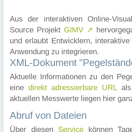
Aus der interaktiven Online-Vis
Source Projekt
GIMV
↗
hervorgega
und erlaubt Entwicklern, interaktive
Anwendung zu integrieren.
XML-Dokument "Pegelständ
Aktuelle Informationen zu den P
eine
direkt adressierbare URL
als
aktuellen Messwerte liegen hier ganz
Abruf von Dateien
Über diesen
Service
können Tages