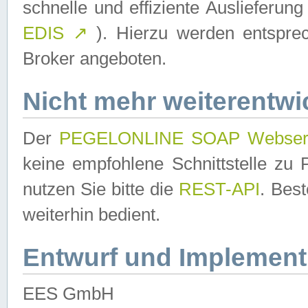
schnelle und effiziente Auslieferun
EDIS
↗
). Hierzu werden entspr
Broker angeboten.
Nicht mehr weiterentwi
Der
PEGELONLINE SOAP Webser
keine empfohlene Schnittstelle z
nutzen Sie bitte die
REST-API
. Bes
weiterhin bedient.
Entwurf und Implement
EES GmbH