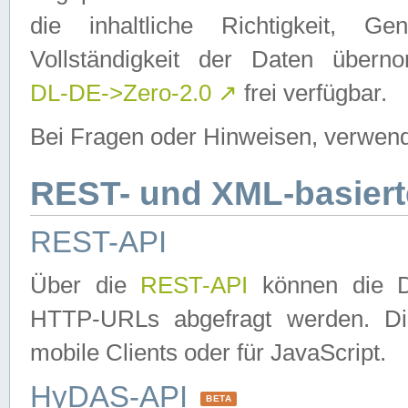
die inhaltliche Richtigkeit, Gen
Vollständigkeit der Daten über
DL-DE->Zero-2.0
↗
frei verfügbar.
Bei Fragen oder Hinweisen, verwend
REST- und XML-basiert
REST-API
Über die
REST-API
können die Da
HTTP-URLs abgefragt werden. Dies
mobile Clients oder für JavaScript.
HyDAS-API
BETA