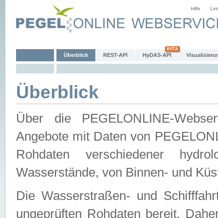
Hilfe
Lin
Überblick
REST-API
HyDAS-API
Visualisieru
Überblick
Über die PEGELONLINE-Webservic
Angebote mit Daten von PEGELONLI
Rohdaten verschiedener hydro
Wasserstände, von Binnen- und Küs
Die Wasserstraßen- und Schifffahr
ungeprüften Rohdaten bereit. Daher