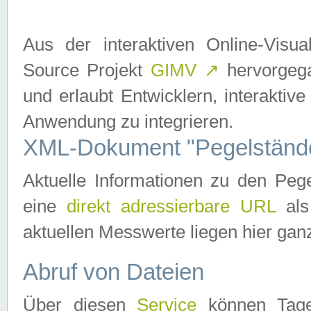
Aus der interaktiven Online-Vis
Source Projekt
GIMV
↗
hervorgega
und erlaubt Entwicklern, interaktive
Anwendung zu integrieren.
XML-Dokument "Pegelständ
Aktuelle Informationen zu den P
eine
direkt adressierbare URL
als
aktuellen Messwerte liegen hier ganz
Abruf von Dateien
Über diesen
Service
können Tages