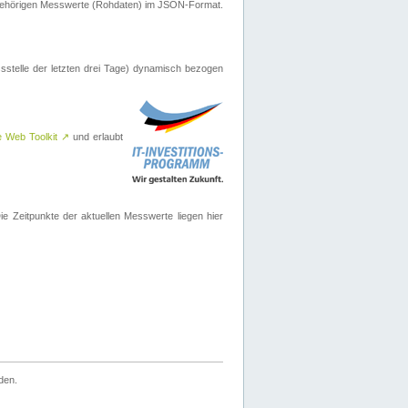
ugehörigen Messwerte (Rohdaten) im JSON-Format.
sstelle der letzten drei Tage) dynamisch bezogen
e Web Toolkit
↗
und erlaubt
 Zeitpunkte der aktuellen Messwerte liegen hier
den.