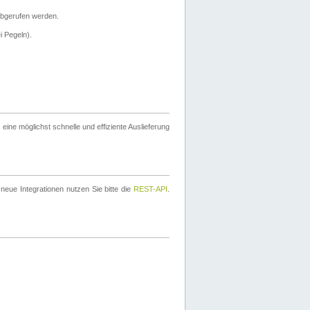
bgerufen werden.
i Pegeln).
ine möglichst schnelle und effiziente Auslieferung
eue Integrationen nutzen Sie bitte die
REST-API
.