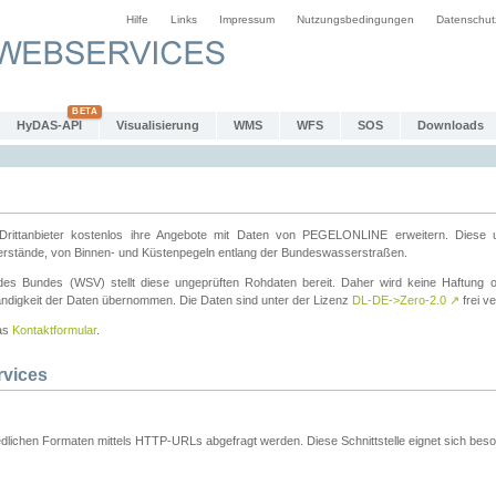
Hilfe
Links
Impressum
Nutzungsbedingungen
Datenschut
HyDAS-API
Visualisierung
WMS
WFS
SOS
Downloads
ttanbieter kostenlos ihre Angebote mit Daten von PEGELONLINE erweitern. Diese u
erstände, von Binnen- und Küstenpegeln entlang der Bundeswasserstraßen.
es Bundes (WSV) stellt diese ungeprüften Rohdaten bereit. Daher wird keine Haftung oder
ständigkeit der Daten übernommen. Die Daten sind unter der Lizenz
DL-DE->Zero-2.0
↗
frei ve
das
Kontaktformular
.
rvices
dlichen Formaten mittels HTTP-URLs abgefragt werden. Diese Schnittstelle eignet sich besond