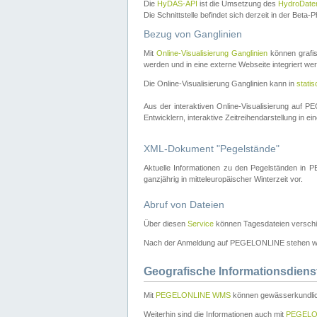
Die
HyDAS-API
ist die Umsetzung des
HydroDate
Die Schnittstelle befindet sich derzeit in der Bet
Bezug von Ganglinien
Mit
Online-Visualisierung Ganglinien
können grafis
werden und in eine externe Webseite integriert wer
Die Online-Visualisierung Ganglinien kann in
stati
Aus der interaktiven Online-Visualisierung auf
Entwicklern, interaktive Zeitreihendarstellung in 
XML-Dokument "Pegelstände"
Aktuelle Informationen zu den Pegelständen i
ganzjährig in mitteleuropäischer Winterzeit vor.
Abruf von Dateien
Über diesen
Service
können Tagesdateien verschi
Nach der Anmeldung auf PEGELONLINE stehen wei
Geografische Informationsdiens
Mit
PEGELONLINE WMS
können gewässerkundlic
Weiterhin sind die Informationen auch mit
PEGELO