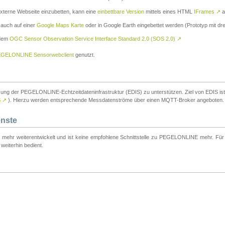
externe Webseite einzubetten, kann eine
einbettbare Version
mittels eines HTML
IFrames
↗
a
 auch auf einer
Google Maps Karte
oder in Google Earth eingebettet werden (Prototyp mit dre
 dem
OGC Sensor Observation Service Interface Standard 2.0 (SOS 2.0)
↗
GELONLINE Sensorwebclient
genutzt.
tzung der PEGELONLINE-Echtzeitdateninfrastruktur (EDIS) zu unterstützen. Ziel von EDIS ist e
S
↗
). Hierzu werden entsprechende Messdatenströme über einen MQTT-Broker angeboten.
enste
t mehr weiterentwickelt und ist keine empfohlene Schnittstelle zu PEGELONLINE mehr. Für n
weiterhin bedient.