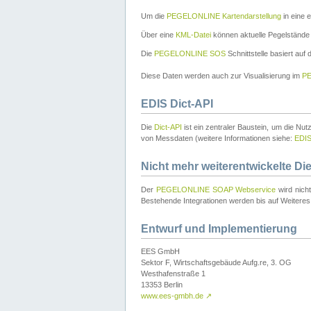
Um die
PEGELONLINE Kartendarstellung
in eine 
Über eine
KML-Datei
können aktuelle Pegelstände
Die
PEGELONLINE SOS
Schnittstelle basiert auf
Diese Daten werden auch zur Visualisierung im
PE
EDIS Dict-API
Die
Dict-API
ist ein zentraler Baustein, um die Nu
von Messdaten (weitere Informationen siehe:
EDI
Nicht mehr weiterentwickelte Di
Der
PEGELONLINE SOAP Webservice
wird nich
Bestehende Integrationen werden bis auf Weiteres 
Entwurf und Implementierung
EES GmbH
Sektor F, Wirtschaftsgebäude Aufg.re, 3. OG
Westhafenstraße 1
13353 Berlin
www.ees-gmbh.de
↗