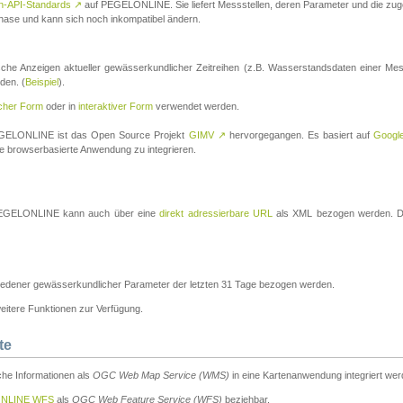
n-API-Standards
↗
auf PEGELONLINE. Sie liefert Messstellen, deren Parameter und die z
a-Phase und kann sich noch inkompatibel ändern.
che Anzeigen aktueller gewässerkundlicher Zeitreihen (z.B. Wasserstandsdaten einer Mes
den. (
Beispiel
).
scher Form
oder in
interaktiver Form
verwendet werden.
 PEGELONLINE ist das Open Source Projekt
GIMV
↗
hervorgegangen. Es basiert auf
Googl
eine browserbasierte Anwendung zu integrieren.
n PEGELONLINE kann auch über eine
direkt adressierbare URL
als XML bezogen werden. Die
edener gewässerkundlicher Parameter der letzten 31 Tage bezogen werden.
tere Funktionen zur Verfügung.
te
he Informationen als
OGC Web Map Service (WMS)
in eine Kartenanwendung integriert wer
NLINE WFS
als
OGC Web Feature Service (WFS)
beziehbar.