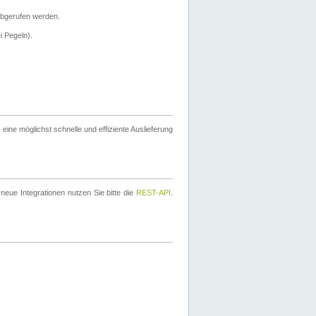
bgerufen werden.
i Pegeln).
ine möglichst schnelle und effiziente Auslieferung
eue Integrationen nutzen Sie bitte die
REST-API
.