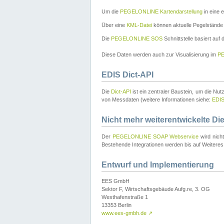
Um die
PEGELONLINE Kartendarstellung
in eine 
Über eine
KML-Datei
können aktuelle Pegelstände
Die
PEGELONLINE SOS
Schnittstelle basiert auf
Diese Daten werden auch zur Visualisierung im
PE
EDIS Dict-API
Die
Dict-API
ist ein zentraler Baustein, um die Nu
von Messdaten (weitere Informationen siehe:
EDI
Nicht mehr weiterentwickelte Di
Der
PEGELONLINE SOAP Webservice
wird nich
Bestehende Integrationen werden bis auf Weiteres 
Entwurf und Implementierung
EES GmbH
Sektor F, Wirtschaftsgebäude Aufg.re, 3. OG
Westhafenstraße 1
13353 Berlin
www.ees-gmbh.de
↗