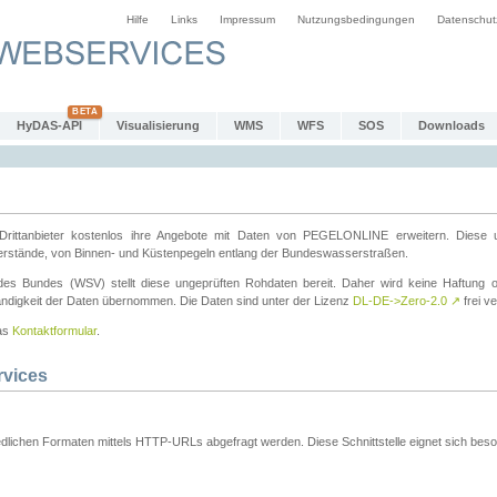
Hilfe
Links
Impressum
Nutzungsbedingungen
Datenschut
HyDAS-API
Visualisierung
WMS
WFS
SOS
Downloads
ttanbieter kostenlos ihre Angebote mit Daten von PEGELONLINE erweitern. Diese u
erstände, von Binnen- und Küstenpegeln entlang der Bundeswasserstraßen.
es Bundes (WSV) stellt diese ungeprüften Rohdaten bereit. Daher wird keine Haftung oder
ständigkeit der Daten übernommen. Die Daten sind unter der Lizenz
DL-DE->Zero-2.0
↗
frei ve
das
Kontaktformular
.
rvices
dlichen Formaten mittels HTTP-URLs abgefragt werden. Diese Schnittstelle eignet sich besond