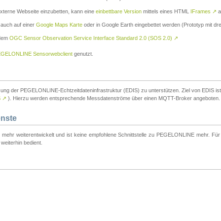
externe Webseite einzubetten, kann eine
einbettbare Version
mittels eines HTML
IFrames
↗
a
 auch auf einer
Google Maps Karte
oder in Google Earth eingebettet werden (Prototyp mit dre
 dem
OGC Sensor Observation Service Interface Standard 2.0 (SOS 2.0)
↗
GELONLINE Sensorwebclient
genutzt.
tzung der PEGELONLINE-Echtzeitdateninfrastruktur (EDIS) zu unterstützen. Ziel von EDIS ist e
S
↗
). Hierzu werden entsprechende Messdatenströme über einen MQTT-Broker angeboten.
enste
t mehr weiterentwickelt und ist keine empfohlene Schnittstelle zu PEGELONLINE mehr. Für n
weiterhin bedient.