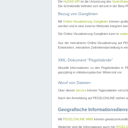
Die
HyDAS-API
ist die Umsetzung des
HydroDate
Die Schnittstelle befindet sich derzeit in der Bet
Bezug von Ganglinien
Mit
Online-Visualisierung Ganglinien
können grafis
werden und in eine externe Webseite integriert wer
Die Online-Visualisierung Ganglinien kann in
stati
Aus der interaktiven Online-Visualisierung auf
Entwicklern, interaktive Zeitreihendarstellung in 
XML-Dokument "Pegelstände"
Aktuelle Informationen zu den Pegelständen i
ganzjährig in mitteleuropäischer Winterzeit vor.
Abruf von Dateien
Über diesen
Service
können Tagesdateien verschi
Nach der Anmeldung auf PEGELONLINE stehen wei
Geografische Informationsdiens
Mit
PEGELONLINE WMS
können gewässerkundlic
Weiterhin sind die Informationen auch mit
PEGELO