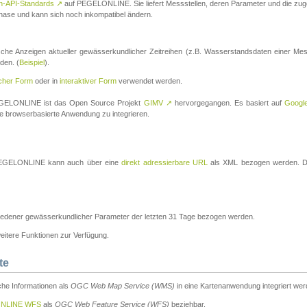
n-API-Standards
↗
auf PEGELONLINE. Sie liefert Messstellen, deren Parameter und die z
a-Phase und kann sich noch inkompatibel ändern.
che Anzeigen aktueller gewässerkundlicher Zeitreihen (z.B. Wasserstandsdaten einer Mes
den. (
Beispiel
).
scher Form
oder in
interaktiver Form
verwendet werden.
 PEGELONLINE ist das Open Source Projekt
GIMV
↗
hervorgegangen. Es basiert auf
Googl
eine browserbasierte Anwendung zu integrieren.
n PEGELONLINE kann auch über eine
direkt adressierbare URL
als XML bezogen werden. Die
edener gewässerkundlicher Parameter der letzten 31 Tage bezogen werden.
tere Funktionen zur Verfügung.
te
he Informationen als
OGC Web Map Service (WMS)
in eine Kartenanwendung integriert wer
NLINE WFS
als
OGC Web Feature Service (WFS)
beziehbar.