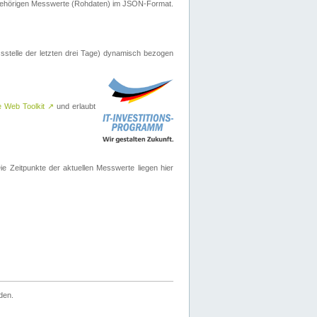
ugehörigen Messwerte (Rohdaten) im JSON-Format.
sstelle der letzten drei Tage) dynamisch bezogen
e Web Toolkit
↗
und erlaubt
 Zeitpunkte der aktuellen Messwerte liegen hier
den.