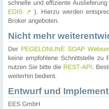
schnelle und effiziente Auslieferun
EDIS
↗
). Hierzu werden entspr
Broker angeboten.
Nicht mehr weiterentwi
Der
PEGELONLINE SOAP Webser
keine empfohlene Schnittstelle z
nutzen Sie bitte die
REST-API
. Bes
weiterhin bedient.
Entwurf und Implement
EES GmbH