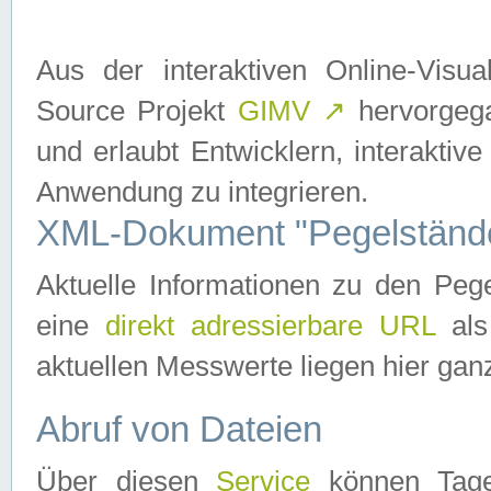
Aus der interaktiven Online-Vis
Source Projekt
GIMV
↗
hervorgega
und erlaubt Entwicklern, interaktive
Anwendung zu integrieren.
XML-Dokument "Pegelständ
Aktuelle Informationen zu den P
eine
direkt adressierbare URL
als
aktuellen Messwerte liegen hier ganz
Abruf von Dateien
Über diesen
Service
können Tages