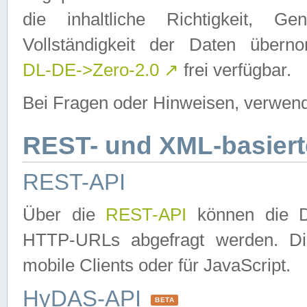
die inhaltliche Richtigkeit, Gen
Vollständigkeit der Daten über
DL-DE->Zero-2.0
↗
frei verfügbar.
Bei Fragen oder Hinweisen, verwend
REST- und XML-basiert
REST-API
Über die
REST-API
können die Da
HTTP-URLs abgefragt werden. Dies
mobile Clients oder für JavaScript.
HyDAS-API
BETA