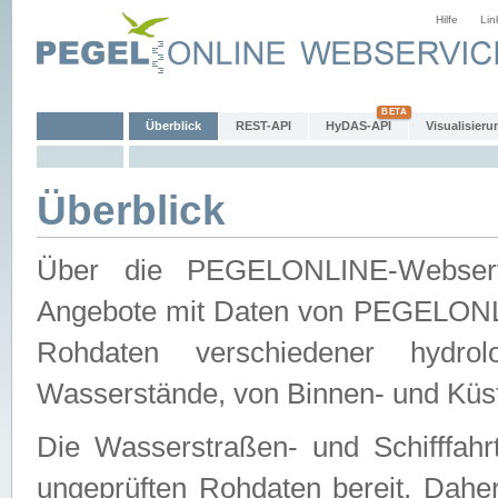
Hilfe
Lin
Überblick
REST-API
HyDAS-API
Visualisieru
Überblick
Über die PEGELONLINE-Webservic
Angebote mit Daten von PEGELONLI
Rohdaten verschiedener hydro
Wasserstände, von Binnen- und Küs
Die Wasserstraßen- und Schifffahr
ungeprüften Rohdaten bereit. Daher