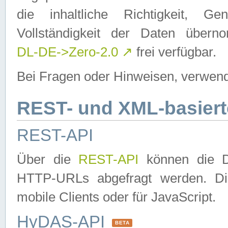
die inhaltliche Richtigkeit, Gen
Vollständigkeit der Daten über
DL-DE->Zero-2.0
↗
frei verfügbar.
Bei Fragen oder Hinweisen, verwend
REST- und XML-basiert
REST-API
Über die
REST-API
können die Da
HTTP-URLs abgefragt werden. Dies
mobile Clients oder für JavaScript.
HyDAS-API
BETA