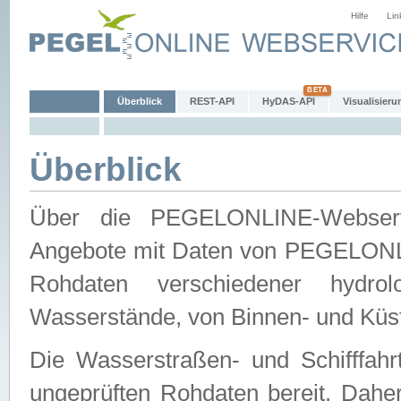
Hilfe
Lin
Überblick
REST-API
HyDAS-API
Visualisieru
Überblick
Über die PEGELONLINE-Webservic
Angebote mit Daten von PEGELONLI
Rohdaten verschiedener hydro
Wasserstände, von Binnen- und Küs
Die Wasserstraßen- und Schifffahr
ungeprüften Rohdaten bereit. Daher