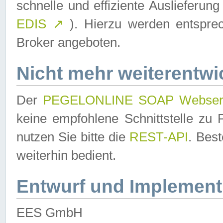
schnelle und effiziente Auslieferun
EDIS
↗
). Hierzu werden entspr
Broker angeboten.
Nicht mehr weiterentwi
Der
PEGELONLINE SOAP Webser
keine empfohlene Schnittstelle z
nutzen Sie bitte die
REST-API
. Bes
weiterhin bedient.
Entwurf und Implement
EES GmbH