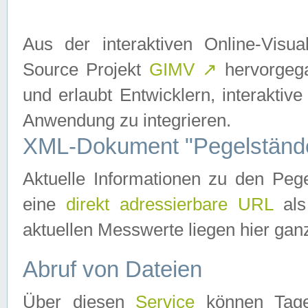
Aus der interaktiven Online-Vis
Source Projekt
GIMV
↗
hervorgega
und erlaubt Entwicklern, interaktive
Anwendung zu integrieren.
XML-Dokument "Pegelständ
Aktuelle Informationen zu den P
eine
direkt adressierbare URL
als
aktuellen Messwerte liegen hier ganz
Abruf von Dateien
Über diesen
Service
können Tages