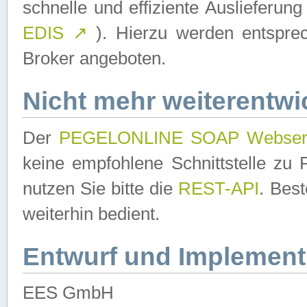
schnelle und effiziente Auslieferun
EDIS
↗
). Hierzu werden entspr
Broker angeboten.
Nicht mehr weiterentwi
Der
PEGELONLINE SOAP Webser
keine empfohlene Schnittstelle z
nutzen Sie bitte die
REST-API
. Bes
weiterhin bedient.
Entwurf und Implement
EES GmbH