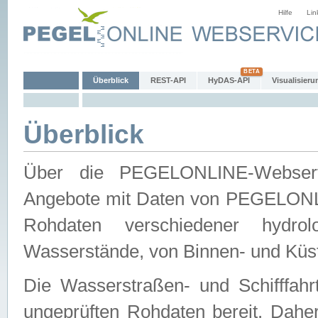
Hilfe
Lin
Überblick
REST-API
HyDAS-API
Visualisieru
Überblick
Über die PEGELONLINE-Webservic
Angebote mit Daten von PEGELONLI
Rohdaten verschiedener hydro
Wasserstände, von Binnen- und Küs
Die Wasserstraßen- und Schifffahr
ungeprüften Rohdaten bereit. Daher