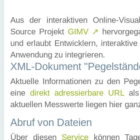
Aus der interaktiven Online-Vis
Source Projekt
GIMV
↗
hervorgega
und erlaubt Entwicklern, interaktive
Anwendung zu integrieren.
XML-Dokument "Pegelständ
Aktuelle Informationen zu den P
eine
direkt adressierbare URL
als
aktuellen Messwerte liegen hier ganz
Abruf von Dateien
Über diesen
Service
können Tages