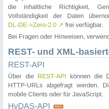
die inhaltliche Richtigkeit, Gen
Vollständigkeit der Daten über
DL-DE->Zero-2.0
↗
frei verfügbar.
Bei Fragen oder Hinweisen, verwend
REST- und XML-basiert
REST-API
Über die
REST-API
können die Da
HTTP-URLs abgefragt werden. Dies
mobile Clients oder für JavaScript.
HyDAS-API
BETA