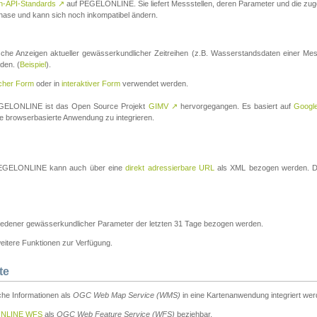
n-API-Standards
↗
auf PEGELONLINE. Sie liefert Messstellen, deren Parameter und die z
a-Phase und kann sich noch inkompatibel ändern.
che Anzeigen aktueller gewässerkundlicher Zeitreihen (z.B. Wasserstandsdaten einer Mes
den. (
Beispiel
).
scher Form
oder in
interaktiver Form
verwendet werden.
 PEGELONLINE ist das Open Source Projekt
GIMV
↗
hervorgegangen. Es basiert auf
Googl
eine browserbasierte Anwendung zu integrieren.
n PEGELONLINE kann auch über eine
direkt adressierbare URL
als XML bezogen werden. Die
edener gewässerkundlicher Parameter der letzten 31 Tage bezogen werden.
tere Funktionen zur Verfügung.
te
he Informationen als
OGC Web Map Service (WMS)
in eine Kartenanwendung integriert wer
NLINE WFS
als
OGC Web Feature Service (WFS)
beziehbar.