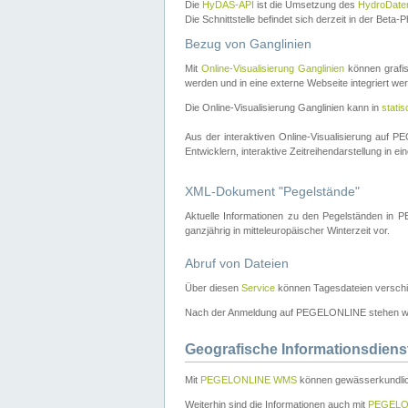
Die
HyDAS-API
ist die Umsetzung des
HydroDate
Die Schnittstelle befindet sich derzeit in der Bet
Bezug von Ganglinien
Mit
Online-Visualisierung Ganglinien
können grafis
werden und in eine externe Webseite integriert wer
Die Online-Visualisierung Ganglinien kann in
stati
Aus der interaktiven Online-Visualisierung auf
Entwicklern, interaktive Zeitreihendarstellung in 
XML-Dokument "Pegelstände"
Aktuelle Informationen zu den Pegelständen i
ganzjährig in mitteleuropäischer Winterzeit vor.
Abruf von Dateien
Über diesen
Service
können Tagesdateien verschi
Nach der Anmeldung auf PEGELONLINE stehen wei
Geografische Informationsdiens
Mit
PEGELONLINE WMS
können gewässerkundlic
Weiterhin sind die Informationen auch mit
PEGELO