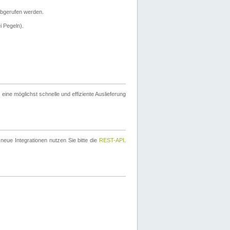
bgerufen werden.
i Pegeln).
ine möglichst schnelle und effiziente Auslieferung
eue Integrationen nutzen Sie bitte die
REST-API
.