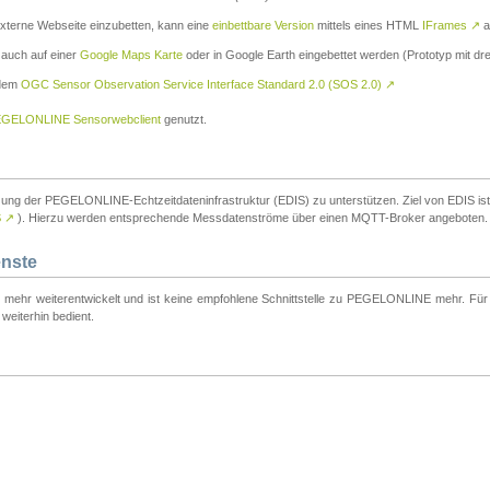
externe Webseite einzubetten, kann eine
einbettbare Version
mittels eines HTML
IFrames
↗
a
 auch auf einer
Google Maps Karte
oder in Google Earth eingebettet werden (Prototyp mit dre
 dem
OGC Sensor Observation Service Interface Standard 2.0 (SOS 2.0)
↗
GELONLINE Sensorwebclient
genutzt.
tzung der PEGELONLINE-Echtzeitdateninfrastruktur (EDIS) zu unterstützen. Ziel von EDIS ist e
S
↗
). Hierzu werden entsprechende Messdatenströme über einen MQTT-Broker angeboten.
enste
t mehr weiterentwickelt und ist keine empfohlene Schnittstelle zu PEGELONLINE mehr. Für n
weiterhin bedient.