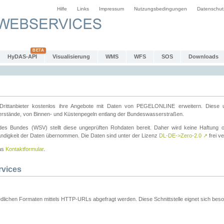
Hilfe
Links
Impressum
Nutzungsbedingungen
Datenschut
HyDAS-API
Visualisierung
WMS
WFS
SOS
Downloads
ttanbieter kostenlos ihre Angebote mit Daten von PEGELONLINE erweitern. Diese u
erstände, von Binnen- und Küstenpegeln entlang der Bundeswasserstraßen.
es Bundes (WSV) stellt diese ungeprüften Rohdaten bereit. Daher wird keine Haftung oder
ständigkeit der Daten übernommen. Die Daten sind unter der Lizenz
DL-DE->Zero-2.0
↗
frei ve
das
Kontaktformular
.
rvices
dlichen Formaten mittels HTTP-URLs abgefragt werden. Diese Schnittstelle eignet sich besond