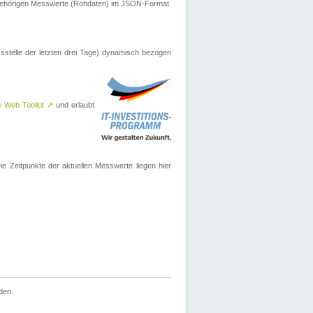
ugehörigen Messwerte (Rohdaten) im JSON-Format.
sstelle der letzten drei Tage) dynamisch bezogen
e Web Toolkit
↗
und erlaubt
 Zeitpunkte der aktuellen Messwerte liegen hier
den.