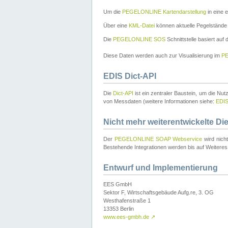
Um die
PEGELONLINE Kartendarstellung
in eine 
Über eine
KML-Datei
können aktuelle Pegelstände
Die
PEGELONLINE SOS
Schnittstelle basiert auf
Diese Daten werden auch zur Visualisierung im
PE
EDIS Dict-API
Die
Dict-API
ist ein zentraler Baustein, um die Nu
von Messdaten (weitere Informationen siehe:
EDI
Nicht mehr weiterentwickelte Di
Der
PEGELONLINE SOAP Webservice
wird nich
Bestehende Integrationen werden bis auf Weiteres 
Entwurf und Implementierung
EES GmbH
Sektor F, Wirtschaftsgebäude Aufg.re, 3. OG
Westhafenstraße 1
13353 Berlin
www.ees-gmbh.de
↗