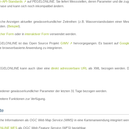
n-API-Standards
↗
auf PEGELONLINE. Sie liefert Messstellen, deren Parameter und die z
a-Phase und kann sich noch inkompatibel ändern.
che Anzeigen aktueller gewässerkundlicher Zeitreihen (z.B. Wasserstandsdaten einer Mes
den. (
Beispiel
).
scher Form
oder in
interaktiver Form
verwendet werden.
 PEGELONLINE ist das Open Source Projekt
GIMV
↗
hervorgegangen. Es basiert auf
Googl
eine browserbasierte Anwendung zu integrieren.
n PEGELONLINE kann auch über eine
direkt adressierbare URL
als XML bezogen werden. Die
edener gewässerkundlicher Parameter der letzten 31 Tage bezogen werden.
tere Funktionen zur Verfügung.
te
he Informationen als
OGC Web Map Service (WMS)
in eine Kartenanwendung integriert wer
NLINE WFS
als
OGC Web Feature Service (WFS)
beziehbar.