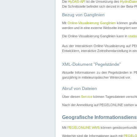
Die
HyDAS-API
ist die Umsetzung des
HydroDate
Die Schnittstelle befindet sich derzeit in der Bet
Bezug von Ganglinien
Mit
Online-Visualisierung Ganglinien
können grafis
werden und in eine externe Webseite integriert wer
Die Online-Visualisierung Ganglinien kann in
stati
Aus der interaktiven Online-Visualisierung auf
Entwicklern, interaktive Zeitreihendarstellung in 
XML-Dokument "Pegelstände"
Aktuelle Informationen zu den Pegelständen i
ganzjährig in mitteleuropäischer Winterzeit vor.
Abruf von Dateien
Über diesen
Service
können Tagesdateien verschi
Nach der Anmeldung auf PEGELONLINE stehen wei
Geografische Informationsdiens
Mit
PEGELONLINE WMS
können gewässerkundlic
Weiterhin sind die Informationen auch mit
PEGELO