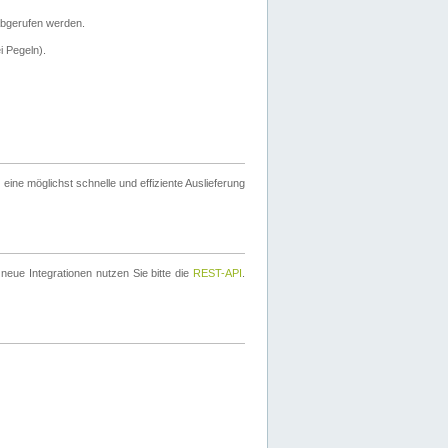
bgerufen werden.
i Pegeln).
ine möglichst schnelle und effiziente Auslieferung
eue Integrationen nutzen Sie bitte die
REST-API
.