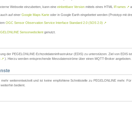
externe Webseite einzubetten, kann eine
einbettbare Version
mittels eines HTML
IFrames
↗
a
 auch auf einer
Google Maps Karte
oder in Google Earth eingebettet werden (Prototyp mit dre
 dem
OGC Sensor Observation Service Interface Standard 2.0 (SOS 2.0)
↗
GELONLINE Sensorwebclient
genutzt.
tzung der PEGELONLINE-Echtzeitdateninfrastruktur (EDIS) zu unterstützen. Ziel von EDIS ist e
S
↗
). Hierzu werden entsprechende Messdatenströme über einen MQTT-Broker angeboten.
enste
t mehr weiterentwickelt und ist keine empfohlene Schnittstelle zu PEGELONLINE mehr. Für n
weiterhin bedient.