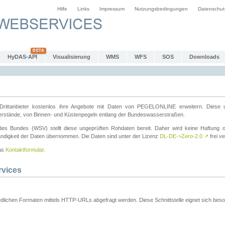
Hilfe
Links
Impressum
Nutzungsbedingungen
Datenschut
HyDAS-API
Visualisierung
WMS
WFS
SOS
Downloads
ttanbieter kostenlos ihre Angebote mit Daten von PEGELONLINE erweitern. Diese u
erstände, von Binnen- und Küstenpegeln entlang der Bundeswasserstraßen.
es Bundes (WSV) stellt diese ungeprüften Rohdaten bereit. Daher wird keine Haftung oder
ständigkeit der Daten übernommen. Die Daten sind unter der Lizenz
DL-DE->Zero-2.0
↗
frei ve
das
Kontaktformular
.
rvices
dlichen Formaten mittels HTTP-URLs abgefragt werden. Diese Schnittstelle eignet sich besond