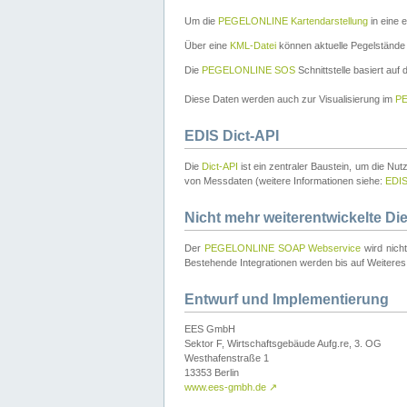
Um die
PEGELONLINE Kartendarstellung
in eine 
Über eine
KML-Datei
können aktuelle Pegelstände
Die
PEGELONLINE SOS
Schnittstelle basiert auf
Diese Daten werden auch zur Visualisierung im
PE
EDIS Dict-API
Die
Dict-API
ist ein zentraler Baustein, um die Nu
von Messdaten (weitere Informationen siehe:
EDI
Nicht mehr weiterentwickelte Di
Der
PEGELONLINE SOAP Webservice
wird nich
Bestehende Integrationen werden bis auf Weiteres 
Entwurf und Implementierung
EES GmbH
Sektor F, Wirtschaftsgebäude Aufg.re, 3. OG
Westhafenstraße 1
13353 Berlin
www.ees-gmbh.de
↗