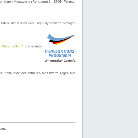
ugehörigen Messwerte (Rohdaten) im JSON-Format.
sstelle der letzten drei Tage) dynamisch bezogen
e Web Toolkit
↗
und erlaubt
 Zeitpunkte der aktuellen Messwerte liegen hier
den.