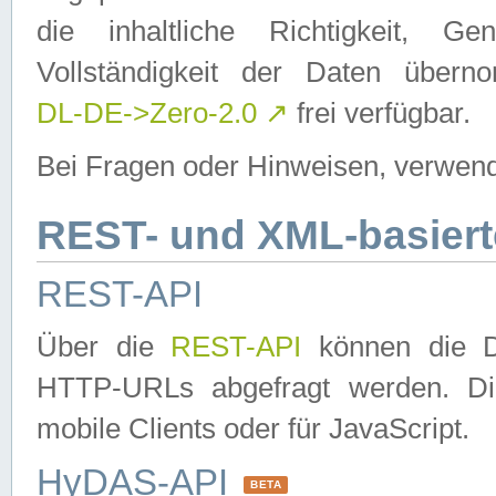
die inhaltliche Richtigkeit, Gen
Vollständigkeit der Daten über
DL-DE->Zero-2.0
↗
frei verfügbar.
Bei Fragen oder Hinweisen, verwend
REST- und XML-basiert
REST-API
Über die
REST-API
können die Da
HTTP-URLs abgefragt werden. Dies
mobile Clients oder für JavaScript.
HyDAS-API
BETA