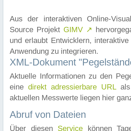
Aus der interaktiven Online-Vis
Source Projekt
GIMV
↗
hervorgega
und erlaubt Entwicklern, interaktive
Anwendung zu integrieren.
XML-Dokument "Pegelständ
Aktuelle Informationen zu den P
eine
direkt adressierbare URL
als
aktuellen Messwerte liegen hier ganz
Abruf von Dateien
Über diesen
Service
können Tages