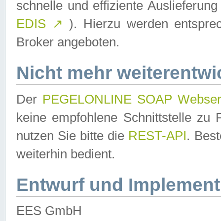
schnelle und effiziente Auslieferun
EDIS
↗
). Hierzu werden entspr
Broker angeboten.
Nicht mehr weiterentwi
Der
PEGELONLINE SOAP Webser
keine empfohlene Schnittstelle z
nutzen Sie bitte die
REST-API
. Bes
weiterhin bedient.
Entwurf und Implement
EES GmbH