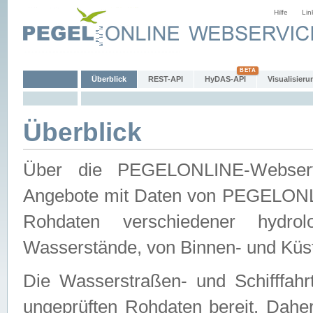
Hilfe
Lin
Überblick
REST-API
HyDAS-API
Visualisieru
Überblick
Über die PEGELONLINE-Webservic
Angebote mit Daten von PEGELONLI
Rohdaten verschiedener hydro
Wasserstände, von Binnen- und Küs
Die Wasserstraßen- und Schifffahr
ungeprüften Rohdaten bereit. Daher