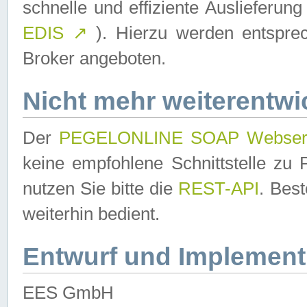
schnelle und effiziente Auslieferun
EDIS
↗
). Hierzu werden entspr
Broker angeboten.
Nicht mehr weiterentwi
Der
PEGELONLINE SOAP Webser
keine empfohlene Schnittstelle z
nutzen Sie bitte die
REST-API
. Bes
weiterhin bedient.
Entwurf und Implement
EES GmbH