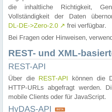
die inhaltliche Richtigkeit, Gen
Vollständigkeit der Daten über
DL-DE->Zero-2.0
↗
frei verfügbar.
Bei Fragen oder Hinweisen, verwend
REST- und XML-basiert
REST-API
Über die
REST-API
können die Da
HTTP-URLs abgefragt werden. Dies
mobile Clients oder für JavaScript.
HyDAS-API
BETA