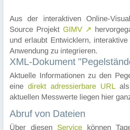
Aus der interaktiven Online-Vis
Source Projekt
GIMV
↗
hervorgega
und erlaubt Entwicklern, interaktive
Anwendung zu integrieren.
XML-Dokument "Pegelständ
Aktuelle Informationen zu den P
eine
direkt adressierbare URL
als
aktuellen Messwerte liegen hier ganz
Abruf von Dateien
Über diesen
Service
können Tages