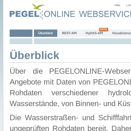
Hilfe
Lin
Überblick
REST-API
HyDAS-API
Visualisieru
Überblick
Über die PEGELONLINE-Webservic
Angebote mit Daten von PEGELONLI
Rohdaten verschiedener hydro
Wasserstände, von Binnen- und Küs
Die Wasserstraßen- und Schifffahr
ungeprüften Rohdaten bereit. Daher