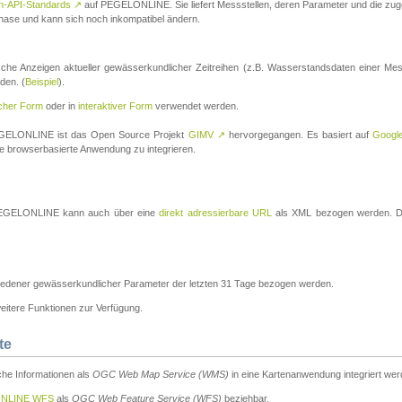
n-API-Standards
↗
auf PEGELONLINE. Sie liefert Messstellen, deren Parameter und die z
a-Phase und kann sich noch inkompatibel ändern.
che Anzeigen aktueller gewässerkundlicher Zeitreihen (z.B. Wasserstandsdaten einer Mes
den. (
Beispiel
).
scher Form
oder in
interaktiver Form
verwendet werden.
 PEGELONLINE ist das Open Source Projekt
GIMV
↗
hervorgegangen. Es basiert auf
Googl
eine browserbasierte Anwendung zu integrieren.
n PEGELONLINE kann auch über eine
direkt adressierbare URL
als XML bezogen werden. Die
edener gewässerkundlicher Parameter der letzten 31 Tage bezogen werden.
tere Funktionen zur Verfügung.
te
he Informationen als
OGC Web Map Service (WMS)
in eine Kartenanwendung integriert wer
NLINE WFS
als
OGC Web Feature Service (WFS)
beziehbar.