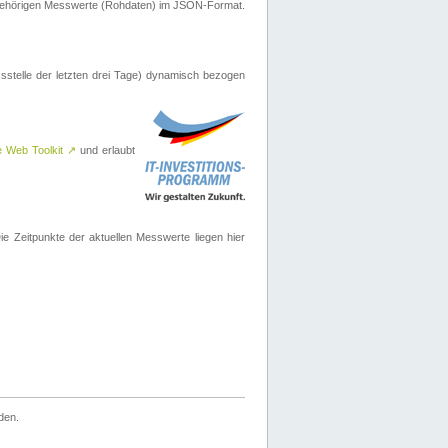
ugehörigen Messwerte (Rohdaten) im JSON-Format.
sstelle der letzten drei Tage) dynamisch bezogen
e Web Toolkit
↗
und erlaubt
 Zeitpunkte der aktuellen Messwerte liegen hier
den.