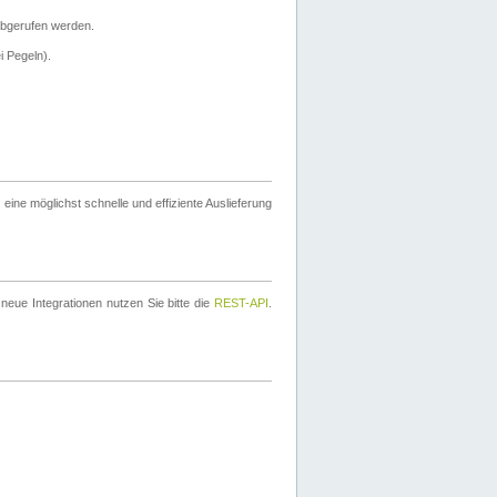
bgerufen werden.
i Pegeln).
ine möglichst schnelle und effiziente Auslieferung
eue Integrationen nutzen Sie bitte die
REST-API
.