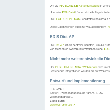
Um die
PEGELONLINE Kartendarstellung
in eine 
Über eine
KML-Datei
können aktuelle Pegelstände
Die
PEGELONLINE SOS
Schnittstelle basiert auf
Diese Daten werden auch zur Visualisierung im
PE
EDIS Dict-API
Die
Dict-API
ist ein zentraler Baustein, um die Nu
von Messdaten (weitere Informationen siehe:
EDI
Nicht mehr weiterentwickelte Di
Der
PEGELONLINE SOAP Webservice
wird nich
Bestehende Integrationen werden bis auf Weiteres 
Entwurf und Implementierung
EES GmbH
Sektor F, Wirtschaftsgebäude Aufg.re, 3. OG
Westhafenstraße 1
13353 Berlin
www.ees-gmbh.de
↗