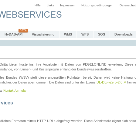
Hilfe
Links
Impressum
Nutzungsbedingungen
Datenschut
HyDAS-API
Visualisierung
WMS
WFS
SOS
Downloads
ttanbieter kostenlos ihre Angebote mit Daten von PEGELONLINE erweitern. Diese u
erstände, von Binnen- und Küstenpegeln entlang der Bundeswasserstraßen.
es Bundes (WSV) stellt diese ungeprüften Rohdaten bereit. Daher wird keine Haftung oder
ständigkeit der Daten übernommen. Die Daten sind unter der Lizenz
DL-DE->Zero-2.0
↗
frei ve
das
Kontaktformular
.
rvices
dlichen Formaten mittels HTTP-URLs abgefragt werden. Diese Schnittstelle eignet sich besond