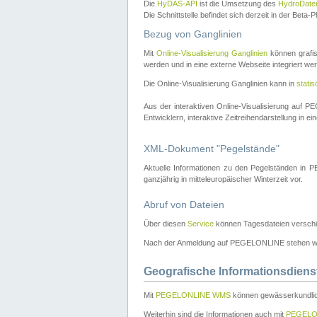
Die
HyDAS-API
ist die Umsetzung des
HydroDate
Die Schnittstelle befindet sich derzeit in der Bet
Bezug von Ganglinien
Mit
Online-Visualisierung Ganglinien
können grafis
werden und in eine externe Webseite integriert wer
Die Online-Visualisierung Ganglinien kann in
stati
Aus der interaktiven Online-Visualisierung auf
Entwicklern, interaktive Zeitreihendarstellung in 
XML-Dokument "Pegelstände"
Aktuelle Informationen zu den Pegelständen i
ganzjährig in mitteleuropäischer Winterzeit vor.
Abruf von Dateien
Über diesen
Service
können Tagesdateien verschi
Nach der Anmeldung auf PEGELONLINE stehen wei
Geografische Informationsdiens
Mit
PEGELONLINE WMS
können gewässerkundlic
Weiterhin sind die Informationen auch mit
PEGELO