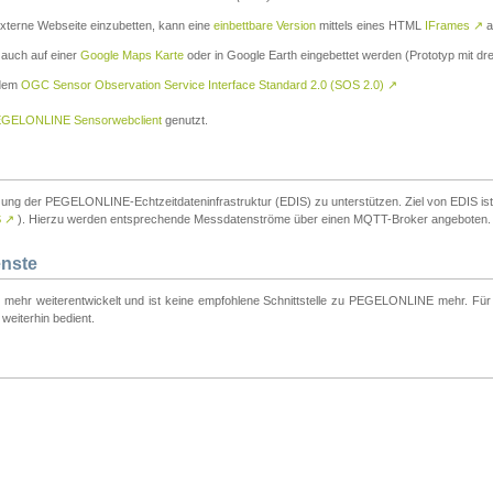
externe Webseite einzubetten, kann eine
einbettbare Version
mittels eines HTML
IFrames
↗
a
 auch auf einer
Google Maps Karte
oder in Google Earth eingebettet werden (Prototyp mit dre
 dem
OGC Sensor Observation Service Interface Standard 2.0 (SOS 2.0)
↗
GELONLINE Sensorwebclient
genutzt.
tzung der PEGELONLINE-Echtzeitdateninfrastruktur (EDIS) zu unterstützen. Ziel von EDIS ist e
S
↗
). Hierzu werden entsprechende Messdatenströme über einen MQTT-Broker angeboten.
enste
t mehr weiterentwickelt und ist keine empfohlene Schnittstelle zu PEGELONLINE mehr. Für n
weiterhin bedient.