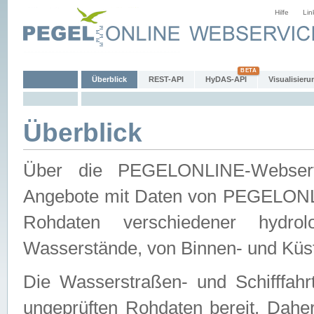
Hilfe
Lin
Überblick
REST-API
HyDAS-API
Visualisieru
Überblick
Über die PEGELONLINE-Webservic
Angebote mit Daten von PEGELONLI
Rohdaten verschiedener hydro
Wasserstände, von Binnen- und Küs
Die Wasserstraßen- und Schifffahr
ungeprüften Rohdaten bereit. Daher