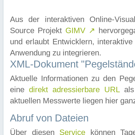
Aus der interaktiven Online-Vis
Source Projekt
GIMV
↗
hervorgega
und erlaubt Entwicklern, interaktive
Anwendung zu integrieren.
XML-Dokument "Pegelständ
Aktuelle Informationen zu den P
eine
direkt adressierbare URL
als
aktuellen Messwerte liegen hier ganz
Abruf von Dateien
Über diesen
Service
können Tages