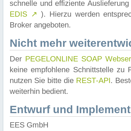
schnelle und effiziente Auslieferun
EDIS
↗
). Hierzu werden entspr
Broker angeboten.
Nicht mehr weiterentwi
Der
PEGELONLINE SOAP Webser
keine empfohlene Schnittstelle z
nutzen Sie bitte die
REST-API
. Bes
weiterhin bedient.
Entwurf und Implement
EES GmbH