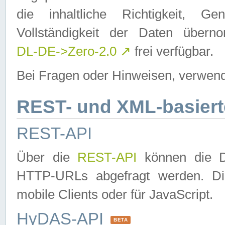
die inhaltliche Richtigkeit, Gen
Vollständigkeit der Daten über
DL-DE->Zero-2.0
↗
frei verfügbar.
Bei Fragen oder Hinweisen, verwend
REST- und XML-basiert
REST-API
Über die
REST-API
können die Da
HTTP-URLs abgefragt werden. Dies
mobile Clients oder für JavaScript.
HyDAS-API
BETA