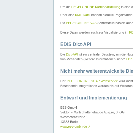
Um die
PEGELONLINE Kartendarstellung
in eine 
Über eine
KML-Datei
können aktuelle Pegelstände
Die
PEGELONLINE SOS
Schnittstelle basiert auf
Diese Daten werden auch zur Visualisierung im
PE
EDIS Dict-API
Die
Dict-API
ist ein zentraler Baustein, um die Nu
von Messdaten (weitere Informationen siehe:
EDI
Nicht mehr weiterentwickelte Di
Der
PEGELONLINE SOAP Webservice
wird nich
Bestehende Integrationen werden bis auf Weiteres 
Entwurf und Implementierung
EES GmbH
Sektor F, Wirtschaftsgebäude Aufg.re, 3. OG
Westhafenstraße 1
13353 Berlin
www.ees-gmbh.de
↗