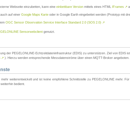
externe Webseite einzubetten, kann eine
einbettbare Version
mittels eines HTML
IFrames
↗
a
 auch auf einer
Google Maps Karte
oder in Google Earth eingebettet werden (Prototyp mit dre
 dem
OGC Sensor Observation Service Interface Standard 2.0 (SOS 2.0)
↗
GELONLINE Sensorwebclient
genutzt.
tzung der PEGELONLINE-Echtzeitdateninfrastruktur (EDIS) zu unterstützen. Ziel von EDIS ist e
S
↗
). Hierzu werden entsprechende Messdatenströme über einen MQTT-Broker angeboten.
enste
t mehr weiterentwickelt und ist keine empfohlene Schnittstelle zu PEGELONLINE mehr. Für n
weiterhin bedient.