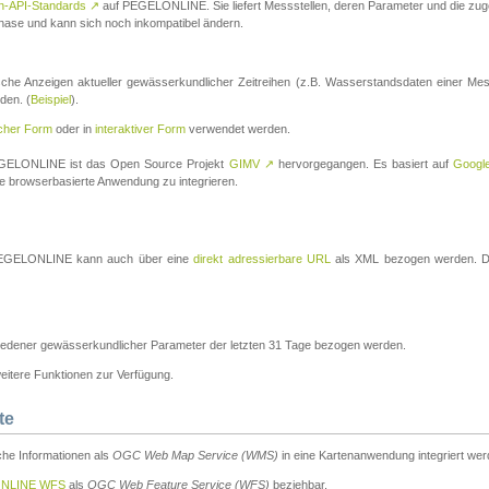
n-API-Standards
↗
auf PEGELONLINE. Sie liefert Messstellen, deren Parameter und die z
a-Phase und kann sich noch inkompatibel ändern.
che Anzeigen aktueller gewässerkundlicher Zeitreihen (z.B. Wasserstandsdaten einer Mes
den. (
Beispiel
).
scher Form
oder in
interaktiver Form
verwendet werden.
 PEGELONLINE ist das Open Source Projekt
GIMV
↗
hervorgegangen. Es basiert auf
Googl
eine browserbasierte Anwendung zu integrieren.
n PEGELONLINE kann auch über eine
direkt adressierbare URL
als XML bezogen werden. Die
edener gewässerkundlicher Parameter der letzten 31 Tage bezogen werden.
tere Funktionen zur Verfügung.
te
he Informationen als
OGC Web Map Service (WMS)
in eine Kartenanwendung integriert wer
NLINE WFS
als
OGC Web Feature Service (WFS)
beziehbar.