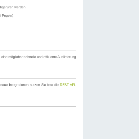
bgerufen werden.
i Pegeln).
ine möglichst schnelle und effiziente Auslieferung
eue Integrationen nutzen Sie bitte die
REST-API
.