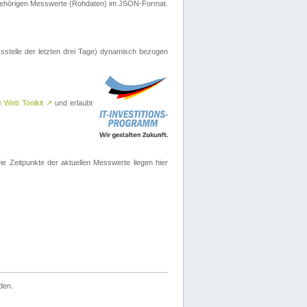
ugehörigen Messwerte (Rohdaten) im JSON-Format.
sstelle der letzten drei Tage) dynamisch bezogen
e Web Toolkit
↗
und erlaubt
 Zeitpunkte der aktuellen Messwerte liegen hier
den.