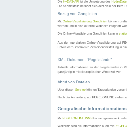
Die
HyDAS-API
ist die Umsetzung des
HydroDate
Die Schnittstelle befindet sich derzeit in der Bet
Bezug von Ganglinien
Mit
Online-Visualisierung Ganglinien
können grafis
werden und in eine externe Webseite integriert wer
Die Online-Visualisierung Ganglinien kann in
stati
Aus der interaktiven Online-Visualisierung auf
Entwicklern, interaktive Zeitreihendarstellung in 
XML-Dokument "Pegelstände"
Aktuelle Informationen zu den Pegelständen i
ganzjährig in mitteleuropäischer Winterzeit vor.
Abruf von Dateien
Über diesen
Service
können Tagesdateien verschi
Nach der Anmeldung auf PEGELONLINE stehen wei
Geografische Informationsdiens
Mit
PEGELONLINE WMS
können gewässerkundlic
Weiterhin sind die Informationen auch mit
PEGELO