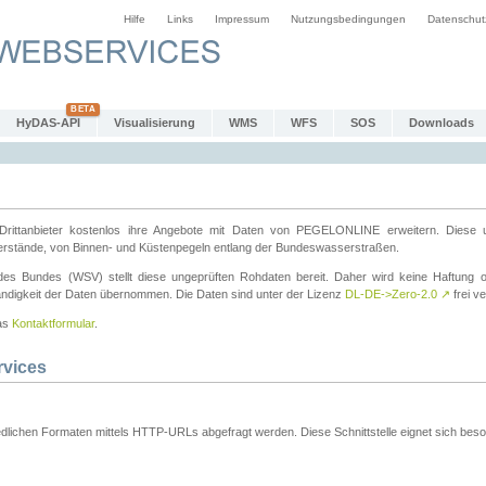
Hilfe
Links
Impressum
Nutzungsbedingungen
Datenschut
HyDAS-API
Visualisierung
WMS
WFS
SOS
Downloads
ttanbieter kostenlos ihre Angebote mit Daten von PEGELONLINE erweitern. Diese u
erstände, von Binnen- und Küstenpegeln entlang der Bundeswasserstraßen.
es Bundes (WSV) stellt diese ungeprüften Rohdaten bereit. Daher wird keine Haftung oder
ständigkeit der Daten übernommen. Die Daten sind unter der Lizenz
DL-DE->Zero-2.0
↗
frei ve
das
Kontaktformular
.
rvices
dlichen Formaten mittels HTTP-URLs abgefragt werden. Diese Schnittstelle eignet sich besond