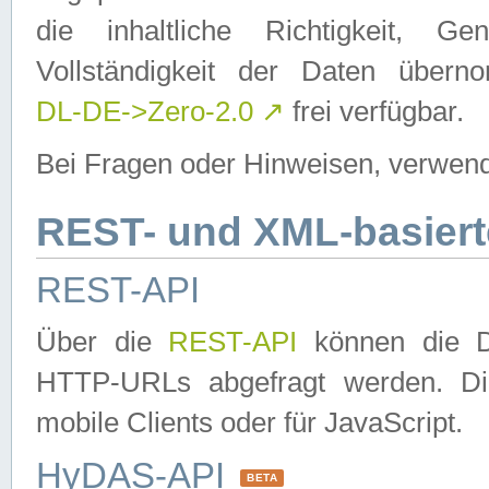
die inhaltliche Richtigkeit, Gen
Vollständigkeit der Daten über
DL-DE->Zero-2.0
↗
frei verfügbar.
Bei Fragen oder Hinweisen, verwend
REST- und XML-basiert
REST-API
Über die
REST-API
können die Da
HTTP-URLs abgefragt werden. Dies
mobile Clients oder für JavaScript.
HyDAS-API
BETA