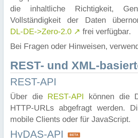
die inhaltliche Richtigkeit, Gen
Vollständigkeit der Daten über
DL-DE->Zero-2.0
↗
frei verfügbar.
Bei Fragen oder Hinweisen, verwend
REST- und XML-basiert
REST-API
Über die
REST-API
können die Da
HTTP-URLs abgefragt werden. Dies
mobile Clients oder für JavaScript.
HyDAS-API
BETA