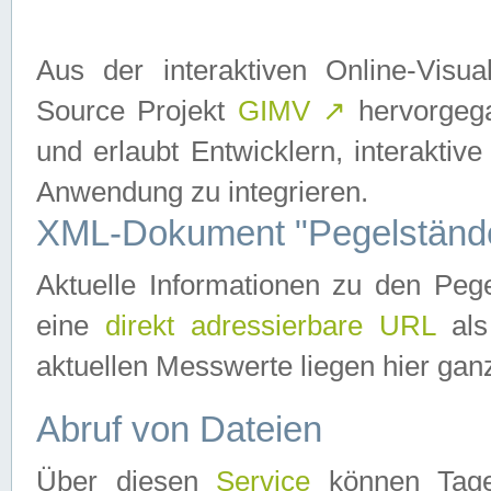
Aus der interaktiven Online-Vis
Source Projekt
GIMV
↗
hervorgega
und erlaubt Entwicklern, interaktive
Anwendung zu integrieren.
XML-Dokument "Pegelständ
Aktuelle Informationen zu den P
eine
direkt adressierbare URL
als
aktuellen Messwerte liegen hier ganz
Abruf von Dateien
Über diesen
Service
können Tages