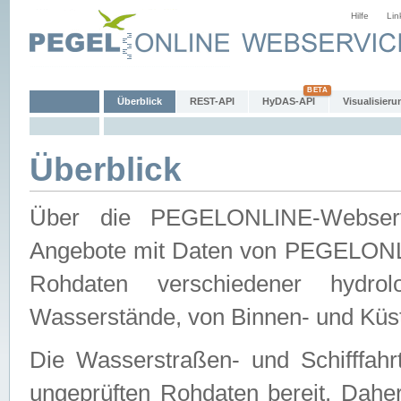
Hilfe
Lin
Überblick
REST-API
HyDAS-API
Visualisieru
Überblick
Über die PEGELONLINE-Webservic
Angebote mit Daten von PEGELONLI
Rohdaten verschiedener hydro
Wasserstände, von Binnen- und Küs
Die Wasserstraßen- und Schifffahr
ungeprüften Rohdaten bereit. Daher