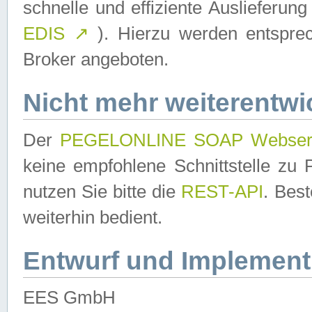
schnelle und effiziente Auslieferun
EDIS
↗
). Hierzu werden entspr
Broker angeboten.
Nicht mehr weiterentwi
Der
PEGELONLINE SOAP Webser
keine empfohlene Schnittstelle z
nutzen Sie bitte die
REST-API
. Bes
weiterhin bedient.
Entwurf und Implement
EES GmbH