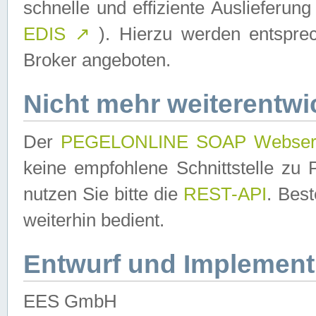
schnelle und effiziente Auslieferun
EDIS
↗
). Hierzu werden entspr
Broker angeboten.
Nicht mehr weiterentwi
Der
PEGELONLINE SOAP Webser
keine empfohlene Schnittstelle z
nutzen Sie bitte die
REST-API
. Bes
weiterhin bedient.
Entwurf und Implement
EES GmbH