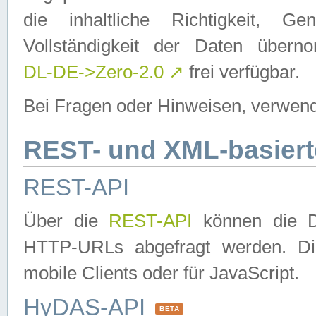
die inhaltliche Richtigkeit, Gen
Vollständigkeit der Daten über
DL-DE->Zero-2.0
↗
frei verfügbar.
Bei Fragen oder Hinweisen, verwend
REST- und XML-basiert
REST-API
Über die
REST-API
können die Da
HTTP-URLs abgefragt werden. Dies
mobile Clients oder für JavaScript.
HyDAS-API
BETA