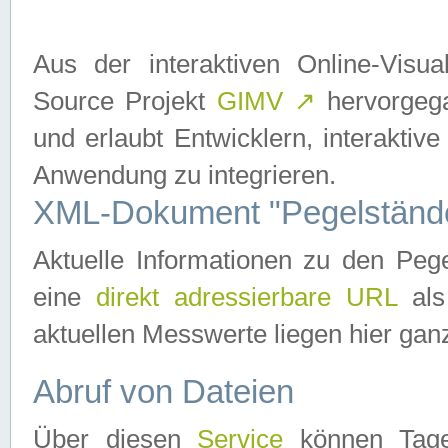
Aus der interaktiven Online-Vis
Source Projekt
GIMV
↗
hervorgega
und erlaubt Entwicklern, interaktive
Anwendung zu integrieren.
XML-Dokument "Pegelständ
Aktuelle Informationen zu den P
eine
direkt adressierbare URL
als
aktuellen Messwerte liegen hier ganz
Abruf von Dateien
Über diesen
Service
können Tages