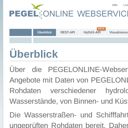
Hilfe
Lin
Überblick
REST-API
HyDAS-API
Visualisieru
Überblick
Über die PEGELONLINE-Webservic
Angebote mit Daten von PEGELONLI
Rohdaten verschiedener hydro
Wasserstände, von Binnen- und Küs
Die Wasserstraßen- und Schifffahr
ungeprüften Rohdaten bereit. Daher