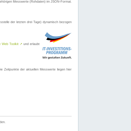
ugehörigen Messwerte (Rohdaten) im JSON-Format.
sstelle der letzten drei Tage) dynamisch bezogen
e Web Toolkit
↗
und erlaubt
 Zeitpunkte der aktuellen Messwerte liegen hier
den.