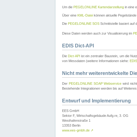
Um die
PEGELONLINE Kartendarstellung
in eine 
Über eine
KML-Datei
können aktuelle Pegelstände
Die
PEGELONLINE SOS
Schnittstelle basiert auf
Diese Daten werden auch zur Visualisierung im
PE
EDIS Dict-API
Die
Dict-API
ist ein zentraler Baustein, um die Nu
von Messdaten (weitere Informationen siehe:
EDI
Nicht mehr weiterentwickelte Di
Der
PEGELONLINE SOAP Webservice
wird nich
Bestehende Integrationen werden bis auf Weiteres 
Entwurf und Implementierung
EES GmbH
Sektor F, Wirtschaftsgebäude Aufg.re, 3. OG
Westhafenstraße 1
13353 Berlin
www.ees-gmbh.de
↗