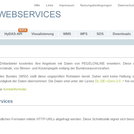
Hilfe
Links
Impressum
Nutzungsbedingungen
Datenschut
HyDAS-API
Visualisierung
WMS
WFS
SOS
Downloads
ttanbieter kostenlos ihre Angebote mit Daten von PEGELONLINE erweitern. Diese u
erstände, von Binnen- und Küstenpegeln entlang der Bundeswasserstraßen.
es Bundes (WSV) stellt diese ungeprüften Rohdaten bereit. Daher wird keine Haftung oder
ständigkeit der Daten übernommen. Die Daten sind unter der Lizenz
DL-DE->Zero-2.0
↗
frei ve
das
Kontaktformular
.
rvices
dlichen Formaten mittels HTTP-URLs abgefragt werden. Diese Schnittstelle eignet sich besond