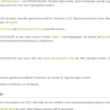
n-API-Standards
↗
auf PEGELONLINE. Sie liefert Messstellen, deren Parameter und die z
a-Phase und kann sich noch inkompatibel ändern.
che Anzeigen aktueller gewässerkundlicher Zeitreihen (z.B. Wasserstandsdaten einer Mes
den. (
Beispiel
).
scher Form
oder in
interaktiver Form
verwendet werden.
 PEGELONLINE ist das Open Source Projekt
GIMV
↗
hervorgegangen. Es basiert auf
Googl
eine browserbasierte Anwendung zu integrieren.
n PEGELONLINE kann auch über eine
direkt adressierbare URL
als XML bezogen werden. Die
edener gewässerkundlicher Parameter der letzten 31 Tage bezogen werden.
tere Funktionen zur Verfügung.
te
he Informationen als
OGC Web Map Service (WMS)
in eine Kartenanwendung integriert wer
NLINE WFS
als
OGC Web Feature Service (WFS)
beziehbar.