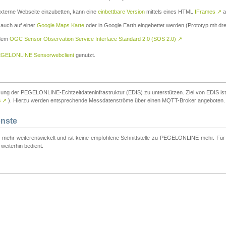
externe Webseite einzubetten, kann eine
einbettbare Version
mittels eines HTML
IFrames
↗
a
 auch auf einer
Google Maps Karte
oder in Google Earth eingebettet werden (Prototyp mit dre
 dem
OGC Sensor Observation Service Interface Standard 2.0 (SOS 2.0)
↗
GELONLINE Sensorwebclient
genutzt.
tzung der PEGELONLINE-Echtzeitdateninfrastruktur (EDIS) zu unterstützen. Ziel von EDIS ist e
S
↗
). Hierzu werden entsprechende Messdatenströme über einen MQTT-Broker angeboten.
enste
t mehr weiterentwickelt und ist keine empfohlene Schnittstelle zu PEGELONLINE mehr. Für n
weiterhin bedient.