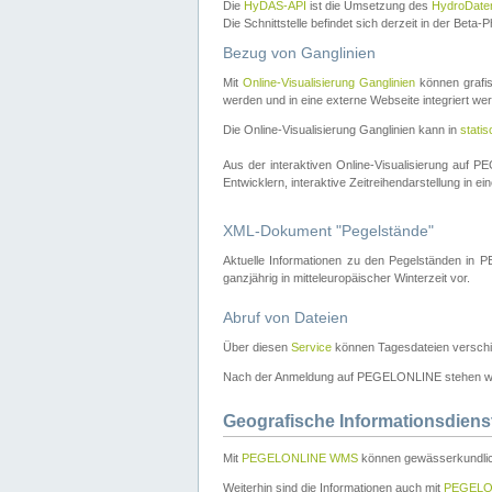
Die
HyDAS-API
ist die Umsetzung des
HydroDate
Die Schnittstelle befindet sich derzeit in der Bet
Bezug von Ganglinien
Mit
Online-Visualisierung Ganglinien
können grafis
werden und in eine externe Webseite integriert wer
Die Online-Visualisierung Ganglinien kann in
stati
Aus der interaktiven Online-Visualisierung auf
Entwicklern, interaktive Zeitreihendarstellung in 
XML-Dokument "Pegelstände"
Aktuelle Informationen zu den Pegelständen i
ganzjährig in mitteleuropäischer Winterzeit vor.
Abruf von Dateien
Über diesen
Service
können Tagesdateien verschi
Nach der Anmeldung auf PEGELONLINE stehen wei
Geografische Informationsdiens
Mit
PEGELONLINE WMS
können gewässerkundlic
Weiterhin sind die Informationen auch mit
PEGELO