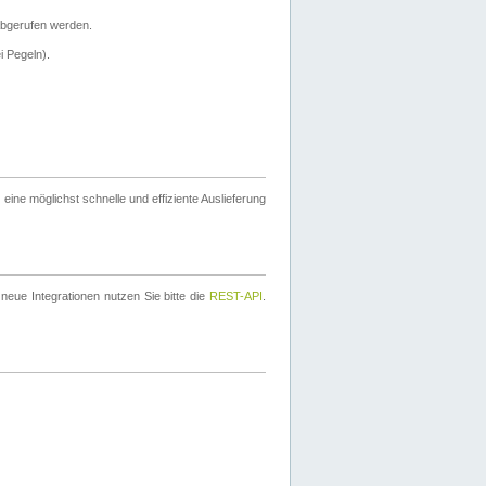
bgerufen werden.
i Pegeln).
ine möglichst schnelle und effiziente Auslieferung
eue Integrationen nutzen Sie bitte die
REST-API
.