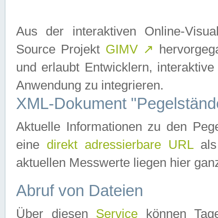
Aus der interaktiven Online-Vis
Source Projekt
GIMV
↗
hervorgega
und erlaubt Entwicklern, interaktive
Anwendung zu integrieren.
XML-Dokument "Pegelständ
Aktuelle Informationen zu den P
eine
direkt adressierbare URL
als
aktuellen Messwerte liegen hier ganz
Abruf von Dateien
Über diesen
Service
können Tages