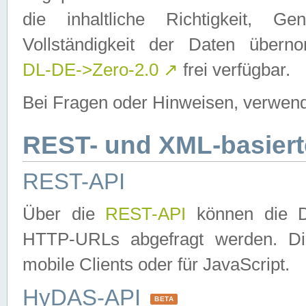
die inhaltliche Richtigkeit, Gen
Vollständigkeit der Daten über
DL-DE->Zero-2.0
↗
frei verfügbar.
Bei Fragen oder Hinweisen, verwend
REST- und XML-basiert
REST-API
Über die
REST-API
können die Da
HTTP-URLs abgefragt werden. Dies
mobile Clients oder für JavaScript.
HyDAS-API
BETA