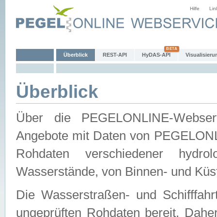
Hilfe
Lin
Überblick
REST-API
HyDAS-API
Visualisieru
Überblick
Über die PEGELONLINE-Webservic
Angebote mit Daten von PEGELONLI
Rohdaten verschiedener hydro
Wasserstände, von Binnen- und Küs
Die Wasserstraßen- und Schifffahr
ungeprüften Rohdaten bereit. Daher