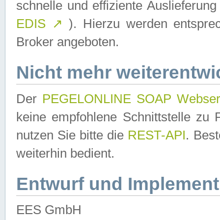
schnelle und effiziente Auslieferun
EDIS
↗
). Hierzu werden entspr
Broker angeboten.
Nicht mehr weiterentwi
Der
PEGELONLINE SOAP Webser
keine empfohlene Schnittstelle z
nutzen Sie bitte die
REST-API
. Bes
weiterhin bedient.
Entwurf und Implement
EES GmbH