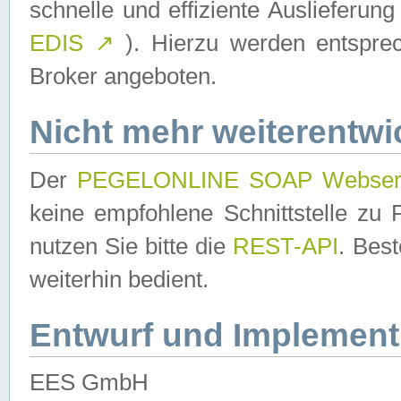
schnelle und effiziente Auslieferun
EDIS
↗
). Hierzu werden entspr
Broker angeboten.
Nicht mehr weiterentwi
Der
PEGELONLINE SOAP Webser
keine empfohlene Schnittstelle z
nutzen Sie bitte die
REST-API
. Bes
weiterhin bedient.
Entwurf und Implement
EES GmbH