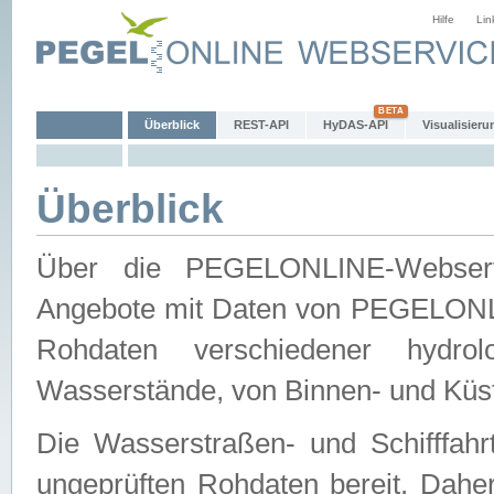
Hilfe
Lin
Überblick
REST-API
HyDAS-API
Visualisieru
Überblick
Über die PEGELONLINE-Webservic
Angebote mit Daten von PEGELONLI
Rohdaten verschiedener hydro
Wasserstände, von Binnen- und Küs
Die Wasserstraßen- und Schifffahr
ungeprüften Rohdaten bereit. Daher