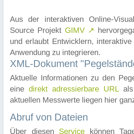
Aus der interaktiven Online-Vis
Source Projekt
GIMV
↗
hervorgega
und erlaubt Entwicklern, interaktive
Anwendung zu integrieren.
XML-Dokument "Pegelständ
Aktuelle Informationen zu den P
eine
direkt adressierbare URL
als
aktuellen Messwerte liegen hier ganz
Abruf von Dateien
Über diesen
Service
können Tages