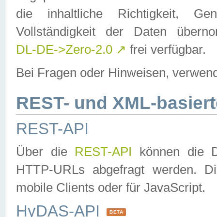
die inhaltliche Richtigkeit, Gen
Vollständigkeit der Daten über
DL-DE->Zero-2.0
↗
frei verfügbar.
Bei Fragen oder Hinweisen, verwend
REST- und XML-basiert
REST-API
Über die
REST-API
können die Da
HTTP-URLs abgefragt werden. Dies
mobile Clients oder für JavaScript.
HyDAS-API
BETA