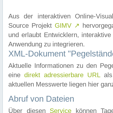
Aus der interaktiven Online-Vis
Source Projekt
GIMV
↗
hervorgega
und erlaubt Entwicklern, interaktive
Anwendung zu integrieren.
XML-Dokument "Pegelständ
Aktuelle Informationen zu den P
eine
direkt adressierbare URL
als
aktuellen Messwerte liegen hier ganz
Abruf von Dateien
Über diesen
Service
können Tages