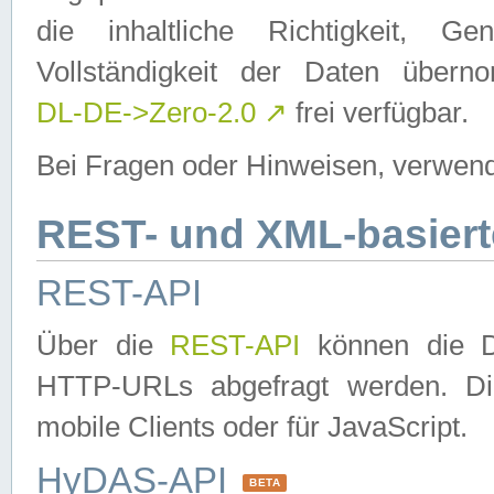
die inhaltliche Richtigkeit, Gen
Vollständigkeit der Daten über
DL-DE->Zero-2.0
↗
frei verfügbar.
Bei Fragen oder Hinweisen, verwend
REST- und XML-basiert
REST-API
Über die
REST-API
können die Da
HTTP-URLs abgefragt werden. Dies
mobile Clients oder für JavaScript.
HyDAS-API
BETA