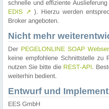
schnelle und effiziente Auslieferun
EDIS
↗
). Hierzu werden entspr
Broker angeboten.
Nicht mehr weiterentwi
Der
PEGELONLINE SOAP Webser
keine empfohlene Schnittstelle z
nutzen Sie bitte die
REST-API
. Bes
weiterhin bedient.
Entwurf und Implement
EES GmbH