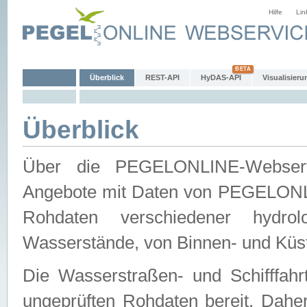
Hilfe
Lin
Überblick
REST-API
HyDAS-API
Visualisieru
Überblick
Über die PEGELONLINE-Webservic
Angebote mit Daten von PEGELONLI
Rohdaten verschiedener hydro
Wasserstände, von Binnen- und Küs
Die Wasserstraßen- und Schifffahr
ungeprüften Rohdaten bereit. Daher