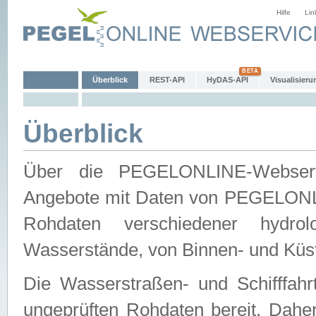
Hilfe
Lin
Überblick
REST-API
HyDAS-API
Visualisieru
Überblick
Über die PEGELONLINE-Webservic
Angebote mit Daten von PEGELONLI
Rohdaten verschiedener hydro
Wasserstände, von Binnen- und Küs
Die Wasserstraßen- und Schifffahr
ungeprüften Rohdaten bereit. Daher