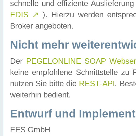
schnelle und effiziente Auslieferun
EDIS
↗
). Hierzu werden entspr
Broker angeboten.
Nicht mehr weiterentwi
Der
PEGELONLINE SOAP Webser
keine empfohlene Schnittstelle z
nutzen Sie bitte die
REST-API
. Bes
weiterhin bedient.
Entwurf und Implement
EES GmbH