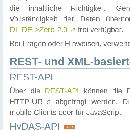
die inhaltliche Richtigkeit, Gen
Vollständigkeit der Daten über
DL-DE->Zero-2.0
↗
frei verfügbar.
Bei Fragen oder Hinweisen, verwend
REST- und XML-basiert
REST-API
Über die
REST-API
können die Da
HTTP-URLs abgefragt werden. Dies
mobile Clients oder für JavaScript.
HyDAS-API
BETA