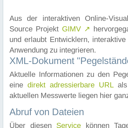
Aus der interaktiven Online-Vis
Source Projekt
GIMV
↗
hervorgega
und erlaubt Entwicklern, interaktive
Anwendung zu integrieren.
XML-Dokument "Pegelständ
Aktuelle Informationen zu den P
eine
direkt adressierbare URL
als
aktuellen Messwerte liegen hier ganz
Abruf von Dateien
Über diesen
Service
können Tages