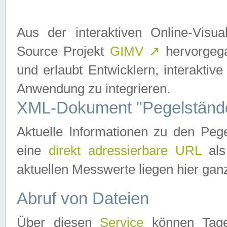
Aus der interaktiven Online-Vis
Source Projekt
GIMV
↗
hervorgega
und erlaubt Entwicklern, interaktive
Anwendung zu integrieren.
XML-Dokument "Pegelständ
Aktuelle Informationen zu den P
eine
direkt adressierbare URL
als
aktuellen Messwerte liegen hier ganz
Abruf von Dateien
Über diesen
Service
können Tages