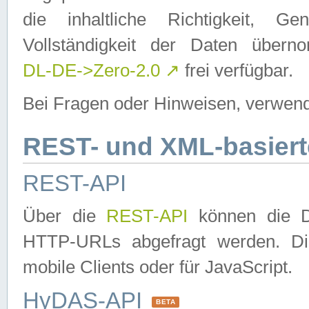
die inhaltliche Richtigkeit, Gen
Vollständigkeit der Daten über
DL-DE->Zero-2.0
↗
frei verfügbar.
Bei Fragen oder Hinweisen, verwend
REST- und XML-basiert
REST-API
Über die
REST-API
können die Da
HTTP-URLs abgefragt werden. Dies
mobile Clients oder für JavaScript.
HyDAS-API
BETA