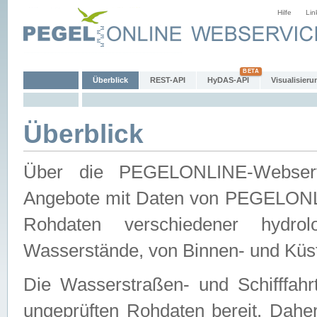
Hilfe
Lin
Überblick
REST-API
HyDAS-API
Visualisieru
Überblick
Über die PEGELONLINE-Webservic
Angebote mit Daten von PEGELONLI
Rohdaten verschiedener hydro
Wasserstände, von Binnen- und Küs
Die Wasserstraßen- und Schifffahr
ungeprüften Rohdaten bereit. Daher