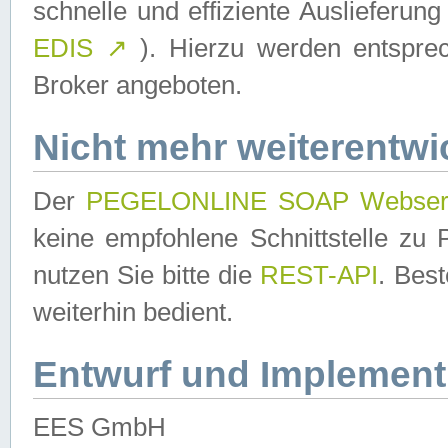
schnelle und effiziente Auslieferun
EDIS
↗
). Hierzu werden entspr
Broker angeboten.
Nicht mehr weiterentwi
Der
PEGELONLINE SOAP Webser
keine empfohlene Schnittstelle z
nutzen Sie bitte die
REST-API
. Bes
weiterhin bedient.
Entwurf und Implement
EES GmbH