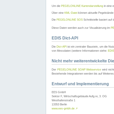
Um die
PEGELONLINE Kartendarstellung
in eine 
Über eine
KML-Datei
können aktuelle Pegelstände
Die
PEGELONLINE SOS
Schnittstelle basiert auf
Diese Daten werden auch zur Visualisierung im
PE
EDIS Dict-API
Die
Dict-API
ist ein zentraler Baustein, um die Nu
von Messdaten (weitere Informationen siehe:
EDI
Nicht mehr weiterentwickelte Di
Der
PEGELONLINE SOAP Webservice
wird nich
Bestehende Integrationen werden bis auf Weiteres 
Entwurf und Implementierung
EES GmbH
Sektor F, Wirtschaftsgebäude Aufg.re, 3. OG
Westhafenstraße 1
13353 Berlin
www.ees-gmbh.de
↗