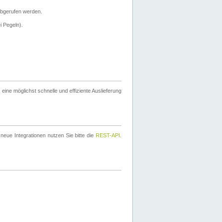
bgerufen werden.
i Pegeln).
ine möglichst schnelle und effiziente Auslieferung
eue Integrationen nutzen Sie bitte die
REST-API
.