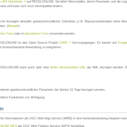
n-API-Standards
↗
auf PEGELONLINE. Sie liefert Messstellen, deren Parameter und die z
a-Phase und kann sich noch inkompatibel ändern.
che Anzeigen aktueller gewässerkundlicher Zeitreihen (z.B. Wasserstandsdaten einer Mes
den. (
Beispiel
).
scher Form
oder in
interaktiver Form
verwendet werden.
 PEGELONLINE ist das Open Source Projekt
GIMV
↗
hervorgegangen. Es basiert auf
Googl
eine browserbasierte Anwendung zu integrieren.
n PEGELONLINE kann auch über eine
direkt adressierbare URL
als XML bezogen werden. Die
edener gewässerkundlicher Parameter der letzten 31 Tage bezogen werden.
tere Funktionen zur Verfügung.
te
he Informationen als
OGC Web Map Service (WMS)
in eine Kartenanwendung integriert wer
NLINE WFS
als
OGC Web Feature Service (WFS)
beziehbar.