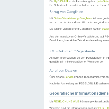
Die
HyDAS-API
ist die Umsetzung des
HydroDate
Die Schnittstelle befindet sich derzeit in der Bet
Bezug von Ganglinien
Mit
Online-Visualisierung Ganglinien
können grafis
werden und in eine externe Webseite integriert wer
Die Online-Visualisierung Ganglinien kann in
stati
Aus der interaktiven Online-Visualisierung auf
Entwicklern, interaktive Zeitreihendarstellung in 
XML-Dokument "Pegelstände"
Aktuelle Informationen zu den Pegelständen i
ganzjährig in mitteleuropäischer Winterzeit vor.
Abruf von Dateien
Über diesen
Service
können Tagesdateien verschi
Nach der Anmeldung auf PEGELONLINE stehen wei
Geografische Informationsdiens
Mit
PEGELONLINE WMS
können gewässerkundlic
Weiterhin sind die Informationen auch mit
PEGELO