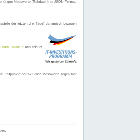
ugehörigen Messwerte (Rohdaten) im JSON-Format.
sstelle der letzten drei Tage) dynamisch bezogen
e Web Toolkit
↗
und erlaubt
 Zeitpunkte der aktuellen Messwerte liegen hier
den.