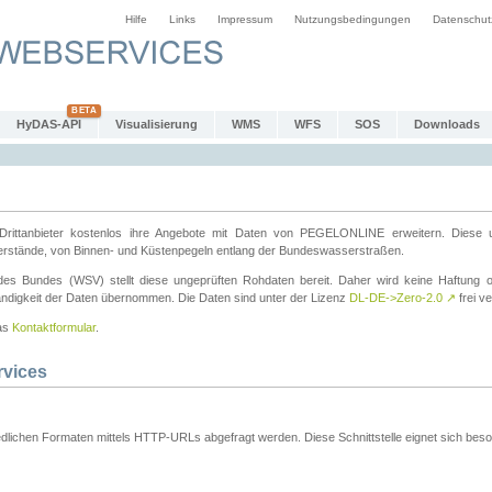
Hilfe
Links
Impressum
Nutzungsbedingungen
Datenschut
HyDAS-API
Visualisierung
WMS
WFS
SOS
Downloads
ttanbieter kostenlos ihre Angebote mit Daten von PEGELONLINE erweitern. Diese u
erstände, von Binnen- und Küstenpegeln entlang der Bundeswasserstraßen.
es Bundes (WSV) stellt diese ungeprüften Rohdaten bereit. Daher wird keine Haftung oder
ständigkeit der Daten übernommen. Die Daten sind unter der Lizenz
DL-DE->Zero-2.0
↗
frei ve
das
Kontaktformular
.
rvices
dlichen Formaten mittels HTTP-URLs abgefragt werden. Diese Schnittstelle eignet sich besond