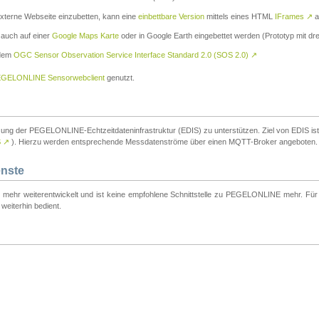
externe Webseite einzubetten, kann eine
einbettbare Version
mittels eines HTML
IFrames
↗
a
 auch auf einer
Google Maps Karte
oder in Google Earth eingebettet werden (Prototyp mit dre
 dem
OGC Sensor Observation Service Interface Standard 2.0 (SOS 2.0)
↗
GELONLINE Sensorwebclient
genutzt.
tzung der PEGELONLINE-Echtzeitdateninfrastruktur (EDIS) zu unterstützen. Ziel von EDIS ist e
S
↗
). Hierzu werden entsprechende Messdatenströme über einen MQTT-Broker angeboten.
enste
t mehr weiterentwickelt und ist keine empfohlene Schnittstelle zu PEGELONLINE mehr. Für n
weiterhin bedient.