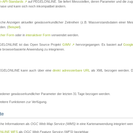
n-API-Standards
↗
auf PEGELONLINE. Sie liefert Messstellen, deren Parameter und die z
a-Phase und kann sich noch inkompatibel ändern.
che Anzeigen aktueller gewässerkundlicher Zeitreihen (z.B. Wasserstandsdaten einer Mes
den. (
Beispiel
).
scher Form
oder in
interaktiver Form
verwendet werden.
 PEGELONLINE ist das Open Source Projekt
GIMV
↗
hervorgegangen. Es basiert auf
Googl
eine browserbasierte Anwendung zu integrieren.
n PEGELONLINE kann auch über eine
direkt adressierbare URL
als XML bezogen werden. Die
edener gewässerkundlicher Parameter der letzten 31 Tage bezogen werden.
tere Funktionen zur Verfügung.
te
he Informationen als
OGC Web Map Service (WMS)
in eine Kartenanwendung integriert wer
NLINE WFS
als
OGC Web Feature Service (WFS)
beziehbar.