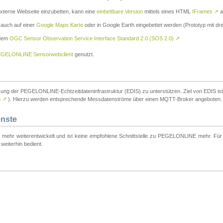
externe Webseite einzubetten, kann eine
einbettbare Version
mittels eines HTML
IFrames
↗
a
 auch auf einer
Google Maps Karte
oder in Google Earth eingebettet werden (Prototyp mit dre
 dem
OGC Sensor Observation Service Interface Standard 2.0 (SOS 2.0)
↗
GELONLINE Sensorwebclient
genutzt.
tzung der PEGELONLINE-Echtzeitdateninfrastruktur (EDIS) zu unterstützen. Ziel von EDIS ist e
S
↗
). Hierzu werden entsprechende Messdatenströme über einen MQTT-Broker angeboten.
enste
t mehr weiterentwickelt und ist keine empfohlene Schnittstelle zu PEGELONLINE mehr. Für n
weiterhin bedient.