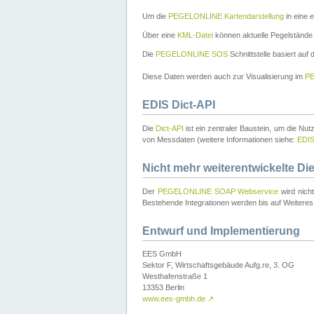
Um die
PEGELONLINE Kartendarstellung
in eine 
Über eine
KML-Datei
können aktuelle Pegelstände
Die
PEGELONLINE SOS
Schnittstelle basiert auf
Diese Daten werden auch zur Visualisierung im
PE
EDIS Dict-API
Die
Dict-API
ist ein zentraler Baustein, um die Nu
von Messdaten (weitere Informationen siehe:
EDI
Nicht mehr weiterentwickelte Di
Der
PEGELONLINE SOAP Webservice
wird nich
Bestehende Integrationen werden bis auf Weiteres 
Entwurf und Implementierung
EES GmbH
Sektor F, Wirtschaftsgebäude Aufg.re, 3. OG
Westhafenstraße 1
13353 Berlin
www.ees-gmbh.de
↗