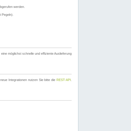
bgerufen werden.
i Pegeln).
ine möglichst schnelle und effiziente Auslieferung
eue Integrationen nutzen Sie bitte die
REST-API
.