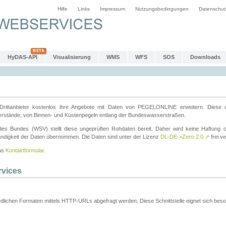
Hilfe
Links
Impressum
Nutzungsbedingungen
Datenschut
HyDAS-API
Visualisierung
WMS
WFS
SOS
Downloads
ttanbieter kostenlos ihre Angebote mit Daten von PEGELONLINE erweitern. Diese u
erstände, von Binnen- und Küstenpegeln entlang der Bundeswasserstraßen.
es Bundes (WSV) stellt diese ungeprüften Rohdaten bereit. Daher wird keine Haftung oder
ständigkeit der Daten übernommen. Die Daten sind unter der Lizenz
DL-DE->Zero-2.0
↗
frei ve
das
Kontaktformular
.
rvices
dlichen Formaten mittels HTTP-URLs abgefragt werden. Diese Schnittstelle eignet sich besond