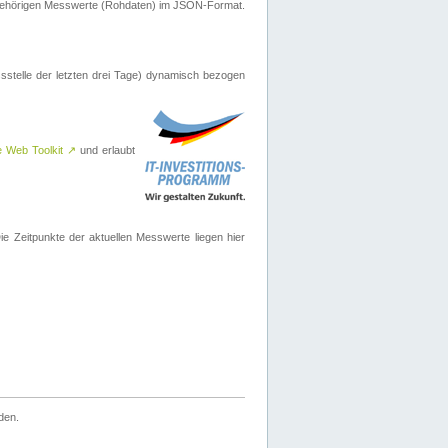
ugehörigen Messwerte (Rohdaten) im JSON-Format.
sstelle der letzten drei Tage) dynamisch bezogen
e Web Toolkit
↗
und erlaubt
 Zeitpunkte der aktuellen Messwerte liegen hier
den.