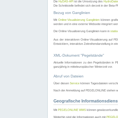
Die
HyDAS-API
ist die Umsetzung des
HydroDate
Die Schnittstelle befindet sich derzeit in der Bet
Bezug von Ganglinien
Mit
Online-Visualisierung Ganglinien
können grafis
werden und in eine externe Webseite integriert wer
Die Online-Visualisierung Ganglinien kann in
stati
Aus der interaktiven Online-Visualisierung auf
Entwicklern, interaktive Zeitreihendarstellung in 
XML-Dokument "Pegelstände"
Aktuelle Informationen zu den Pegelständen i
ganzjährig in mitteleuropäischer Winterzeit vor.
Abruf von Dateien
Über diesen
Service
können Tagesdateien verschi
Nach der Anmeldung auf PEGELONLINE stehen wei
Geografische Informationsdiens
Mit
PEGELONLINE WMS
können gewässerkundlic
Weiterhin sind die Informationen auch mit
PEGELO