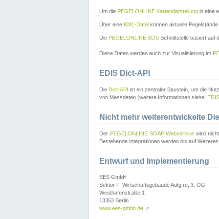
Um die
PEGELONLINE Kartendarstellung
in eine 
Über eine
KML-Datei
können aktuelle Pegelstände
Die
PEGELONLINE SOS
Schnittstelle basiert auf
Diese Daten werden auch zur Visualisierung im
PE
EDIS Dict-API
Die
Dict-API
ist ein zentraler Baustein, um die Nu
von Messdaten (weitere Informationen siehe:
EDI
Nicht mehr weiterentwickelte Di
Der
PEGELONLINE SOAP Webservice
wird nich
Bestehende Integrationen werden bis auf Weiteres 
Entwurf und Implementierung
EES GmbH
Sektor F, Wirtschaftsgebäude Aufg.re, 3. OG
Westhafenstraße 1
13353 Berlin
www.ees-gmbh.de
↗