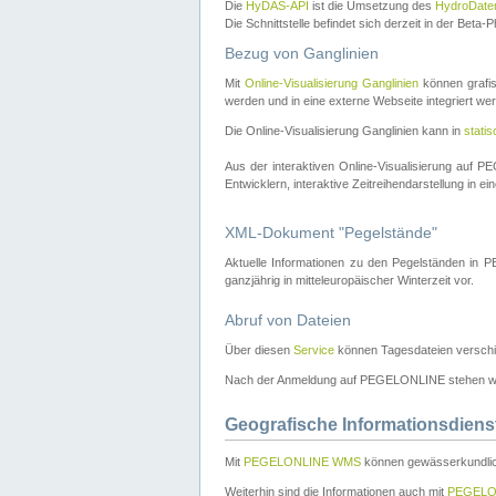
Die
HyDAS-API
ist die Umsetzung des
HydroDate
Die Schnittstelle befindet sich derzeit in der Bet
Bezug von Ganglinien
Mit
Online-Visualisierung Ganglinien
können grafis
werden und in eine externe Webseite integriert wer
Die Online-Visualisierung Ganglinien kann in
stati
Aus der interaktiven Online-Visualisierung auf
Entwicklern, interaktive Zeitreihendarstellung in 
XML-Dokument "Pegelstände"
Aktuelle Informationen zu den Pegelständen i
ganzjährig in mitteleuropäischer Winterzeit vor.
Abruf von Dateien
Über diesen
Service
können Tagesdateien verschi
Nach der Anmeldung auf PEGELONLINE stehen wei
Geografische Informationsdiens
Mit
PEGELONLINE WMS
können gewässerkundlic
Weiterhin sind die Informationen auch mit
PEGELO