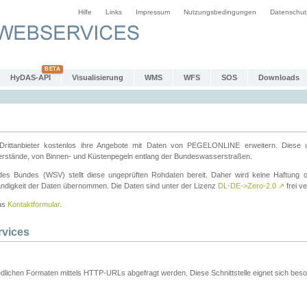
Hilfe
Links
Impressum
Nutzungsbedingungen
Datenschut
HyDAS-API
Visualisierung
WMS
WFS
SOS
Downloads
ttanbieter kostenlos ihre Angebote mit Daten von PEGELONLINE erweitern. Diese u
erstände, von Binnen- und Küstenpegeln entlang der Bundeswasserstraßen.
es Bundes (WSV) stellt diese ungeprüften Rohdaten bereit. Daher wird keine Haftung oder
ständigkeit der Daten übernommen. Die Daten sind unter der Lizenz
DL-DE->Zero-2.0
↗
frei ve
das
Kontaktformular
.
rvices
dlichen Formaten mittels HTTP-URLs abgefragt werden. Diese Schnittstelle eignet sich besond