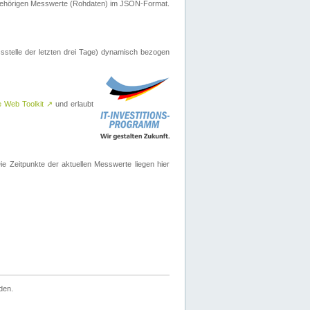
ugehörigen Messwerte (Rohdaten) im JSON-Format.
sstelle der letzten drei Tage) dynamisch bezogen
e Web Toolkit
↗
und erlaubt
 Zeitpunkte der aktuellen Messwerte liegen hier
den.