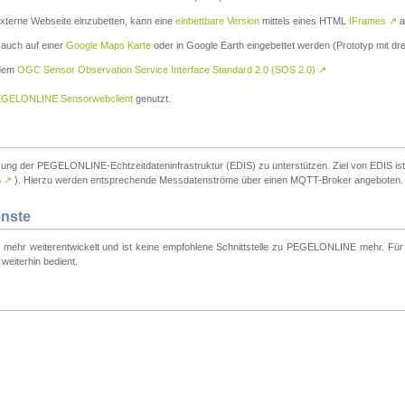
externe Webseite einzubetten, kann eine
einbettbare Version
mittels eines HTML
IFrames
↗
a
 auch auf einer
Google Maps Karte
oder in Google Earth eingebettet werden (Prototyp mit dre
 dem
OGC Sensor Observation Service Interface Standard 2.0 (SOS 2.0)
↗
GELONLINE Sensorwebclient
genutzt.
tzung der PEGELONLINE-Echtzeitdateninfrastruktur (EDIS) zu unterstützen. Ziel von EDIS ist e
S
↗
). Hierzu werden entsprechende Messdatenströme über einen MQTT-Broker angeboten.
enste
t mehr weiterentwickelt und ist keine empfohlene Schnittstelle zu PEGELONLINE mehr. Für n
weiterhin bedient.