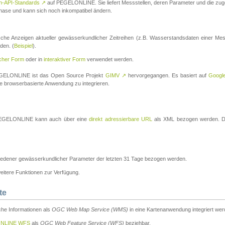
n-API-Standards
↗
auf PEGELONLINE. Sie liefert Messstellen, deren Parameter und die z
a-Phase und kann sich noch inkompatibel ändern.
che Anzeigen aktueller gewässerkundlicher Zeitreihen (z.B. Wasserstandsdaten einer Mes
den. (
Beispiel
).
scher Form
oder in
interaktiver Form
verwendet werden.
 PEGELONLINE ist das Open Source Projekt
GIMV
↗
hervorgegangen. Es basiert auf
Googl
eine browserbasierte Anwendung zu integrieren.
n PEGELONLINE kann auch über eine
direkt adressierbare URL
als XML bezogen werden. Die
edener gewässerkundlicher Parameter der letzten 31 Tage bezogen werden.
tere Funktionen zur Verfügung.
te
he Informationen als
OGC Web Map Service (WMS)
in eine Kartenanwendung integriert wer
NLINE WFS
als
OGC Web Feature Service (WFS)
beziehbar.