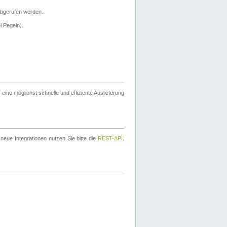
bgerufen werden.
i Pegeln).
ine möglichst schnelle und effiziente Auslieferung
eue Integrationen nutzen Sie bitte die
REST-API
.