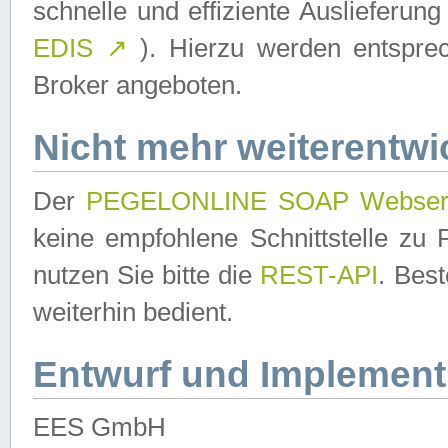
schnelle und effiziente Auslieferun
EDIS
↗
). Hierzu werden entspr
Broker angeboten.
Nicht mehr weiterentwi
Der
PEGELONLINE SOAP Webser
keine empfohlene Schnittstelle z
nutzen Sie bitte die
REST-API
. Bes
weiterhin bedient.
Entwurf und Implement
EES GmbH