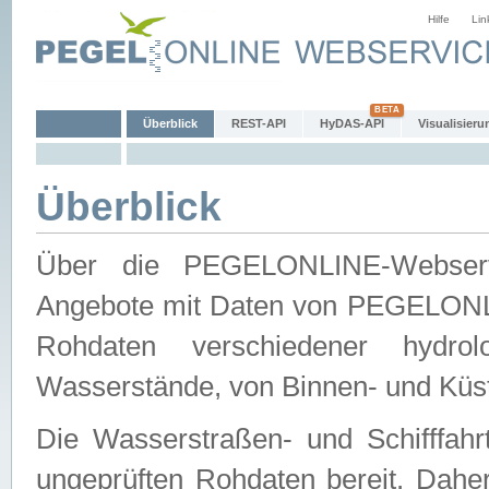
Hilfe
Lin
Überblick
REST-API
HyDAS-API
Visualisieru
Überblick
Über die PEGELONLINE-Webservic
Angebote mit Daten von PEGELONLI
Rohdaten verschiedener hydro
Wasserstände, von Binnen- und Küs
Die Wasserstraßen- und Schifffahr
ungeprüften Rohdaten bereit. Daher