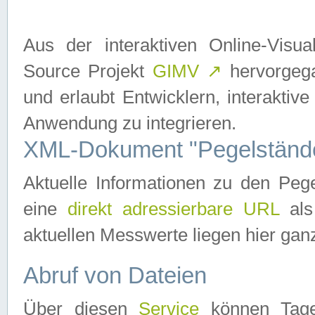
Aus der interaktiven Online-Vis
Source Projekt
GIMV
↗
hervorgega
und erlaubt Entwicklern, interaktive
Anwendung zu integrieren.
XML-Dokument "Pegelständ
Aktuelle Informationen zu den P
eine
direkt adressierbare URL
als
aktuellen Messwerte liegen hier ganz
Abruf von Dateien
Über diesen
Service
können Tages