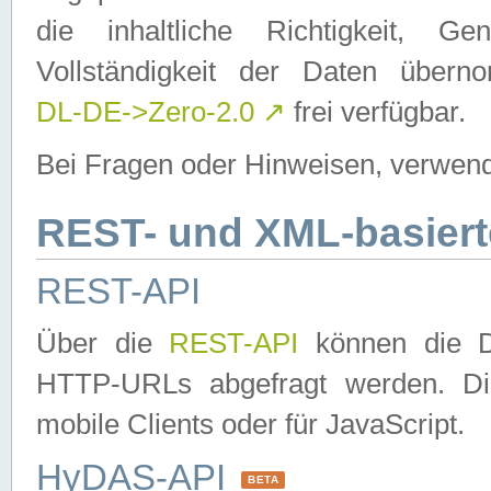
die inhaltliche Richtigkeit, Gen
Vollständigkeit der Daten über
DL-DE->Zero-2.0
↗
frei verfügbar.
Bei Fragen oder Hinweisen, verwend
REST- und XML-basiert
REST-API
Über die
REST-API
können die Da
HTTP-URLs abgefragt werden. Dies
mobile Clients oder für JavaScript.
HyDAS-API
BETA