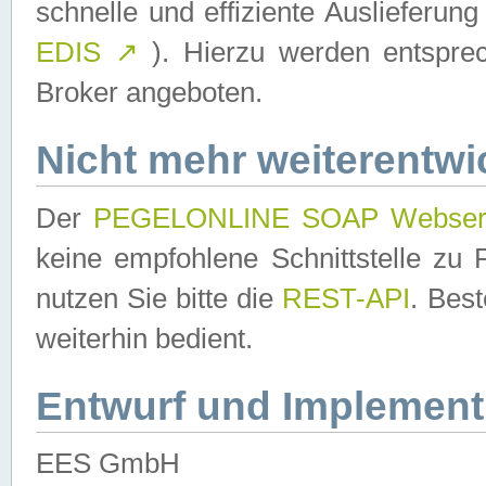
schnelle und effiziente Auslieferun
EDIS
↗
). Hierzu werden entspr
Broker angeboten.
Nicht mehr weiterentwi
Der
PEGELONLINE SOAP Webser
keine empfohlene Schnittstelle z
nutzen Sie bitte die
REST-API
. Bes
weiterhin bedient.
Entwurf und Implement
EES GmbH