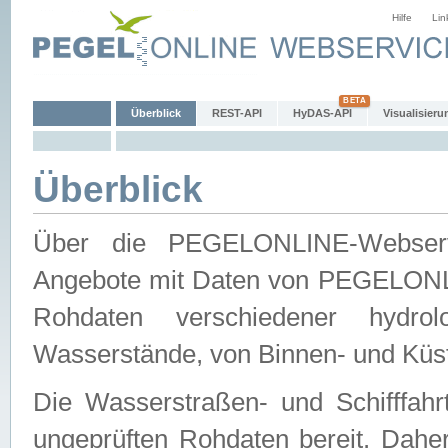
Hilfe
Lin
Überblick
REST-API
HyDAS-API
Visualisieru
Überblick
Über die PEGELONLINE-Webservic
Angebote mit Daten von PEGELONLI
Rohdaten verschiedener hydro
Wasserstände, von Binnen- und Küs
Die Wasserstraßen- und Schifffahr
ungeprüften Rohdaten bereit. Daher