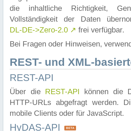
die inhaltliche Richtigkeit, Gen
Vollständigkeit der Daten über
DL-DE->Zero-2.0
↗
frei verfügbar.
Bei Fragen oder Hinweisen, verwend
REST- und XML-basiert
REST-API
Über die
REST-API
können die Da
HTTP-URLs abgefragt werden. Dies
mobile Clients oder für JavaScript.
HyDAS-API
BETA