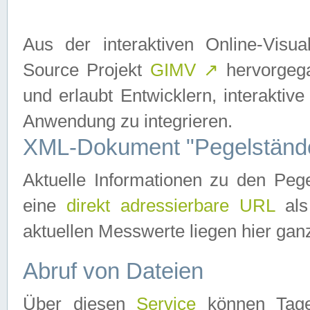
Aus der interaktiven Online-Vis
Source Projekt
GIMV
↗
hervorgega
und erlaubt Entwicklern, interaktive
Anwendung zu integrieren.
XML-Dokument "Pegelständ
Aktuelle Informationen zu den P
eine
direkt adressierbare URL
als
aktuellen Messwerte liegen hier ganz
Abruf von Dateien
Über diesen
Service
können Tages