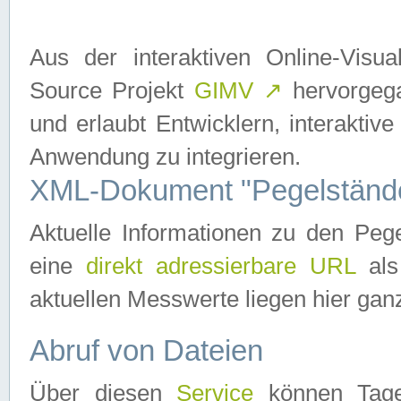
Aus der interaktiven Online-Vis
Source Projekt
GIMV
↗
hervorgega
und erlaubt Entwicklern, interaktive
Anwendung zu integrieren.
XML-Dokument "Pegelständ
Aktuelle Informationen zu den P
eine
direkt adressierbare URL
als
aktuellen Messwerte liegen hier ganz
Abruf von Dateien
Über diesen
Service
können Tages