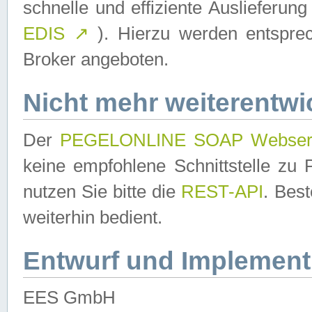
schnelle und effiziente Auslieferun
EDIS
↗
). Hierzu werden entspr
Broker angeboten.
Nicht mehr weiterentwi
Der
PEGELONLINE SOAP Webser
keine empfohlene Schnittstelle z
nutzen Sie bitte die
REST-API
. Bes
weiterhin bedient.
Entwurf und Implement
EES GmbH