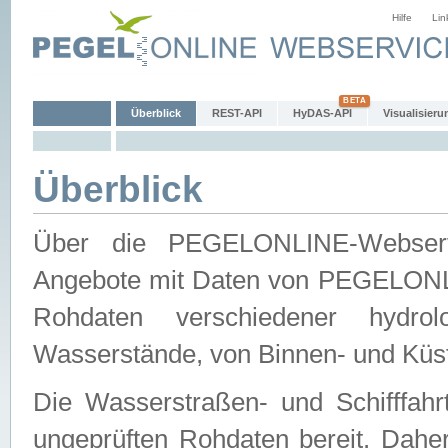
Hilfe
Lin
Überblick
REST-API
HyDAS-API
Visualisieru
Überblick
Über die PEGELONLINE-Webservic
Angebote mit Daten von PEGELONLI
Rohdaten verschiedener hydro
Wasserstände, von Binnen- und Küs
Die Wasserstraßen- und Schifffahr
ungeprüften Rohdaten bereit. Daher