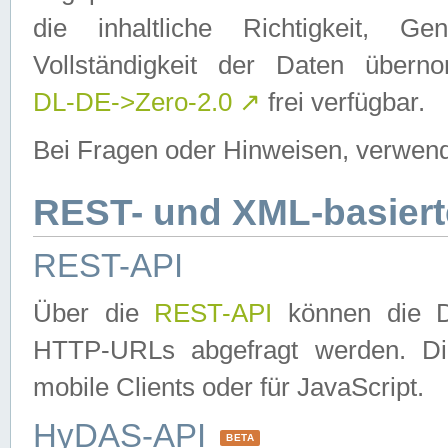
die inhaltliche Richtigkeit, Gen
Vollständigkeit der Daten über
DL-DE->Zero-2.0
↗
frei verfügbar.
Bei Fragen oder Hinweisen, verwend
REST- und XML-basiert
REST-API
Über die
REST-API
können die Da
HTTP-URLs abgefragt werden. Dies
mobile Clients oder für JavaScript.
HyDAS-API
BETA