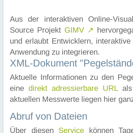
Aus der interaktiven Online-Vis
Source Projekt
GIMV
↗
hervorgega
und erlaubt Entwicklern, interaktive
Anwendung zu integrieren.
XML-Dokument "Pegelständ
Aktuelle Informationen zu den P
eine
direkt adressierbare URL
als
aktuellen Messwerte liegen hier ganz
Abruf von Dateien
Über diesen
Service
können Tages