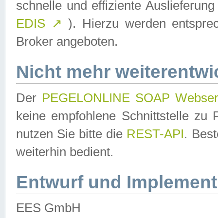
schnelle und effiziente Auslieferun
EDIS
↗
). Hierzu werden entspr
Broker angeboten.
Nicht mehr weiterentwi
Der
PEGELONLINE SOAP Webser
keine empfohlene Schnittstelle z
nutzen Sie bitte die
REST-API
. Bes
weiterhin bedient.
Entwurf und Implement
EES GmbH