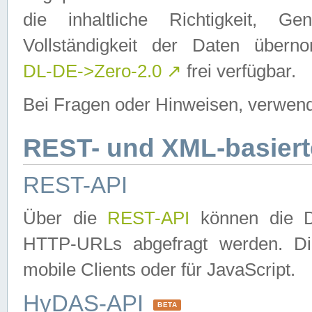
die inhaltliche Richtigkeit, Gen
Vollständigkeit der Daten über
DL-DE->Zero-2.0
↗
frei verfügbar.
Bei Fragen oder Hinweisen, verwend
REST- und XML-basiert
REST-API
Über die
REST-API
können die Da
HTTP-URLs abgefragt werden. Dies
mobile Clients oder für JavaScript.
HyDAS-API
BETA