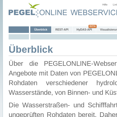
Hilfe
Lin
Überblick
REST-API
HyDAS-API
Visualisieru
Überblick
Über die PEGELONLINE-Webservic
Angebote mit Daten von PEGELONLI
Rohdaten verschiedener hydro
Wasserstände, von Binnen- und Küs
Die Wasserstraßen- und Schifffahr
ungeprüften Rohdaten bereit. Daher