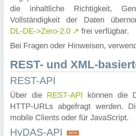
die inhaltliche Richtigkeit, Gen
Vollständigkeit der Daten über
DL-DE->Zero-2.0
↗
frei verfügbar.
Bei Fragen oder Hinweisen, verwend
REST- und XML-basiert
REST-API
Über die
REST-API
können die Da
HTTP-URLs abgefragt werden. Dies
mobile Clients oder für JavaScript.
HyDAS-API
BETA