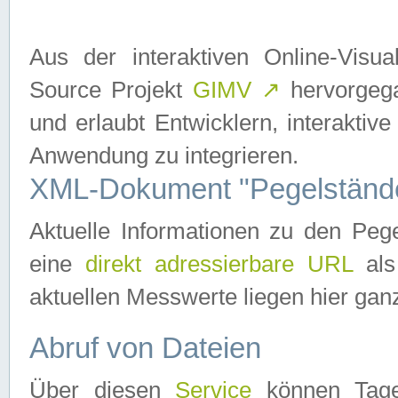
Aus der interaktiven Online-Vis
Source Projekt
GIMV
↗
hervorgega
und erlaubt Entwicklern, interaktive
Anwendung zu integrieren.
XML-Dokument "Pegelständ
Aktuelle Informationen zu den P
eine
direkt adressierbare URL
als
aktuellen Messwerte liegen hier ganz
Abruf von Dateien
Über diesen
Service
können Tages