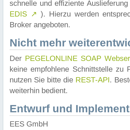
schnelle und effiziente Auslieferun
EDIS
↗
). Hierzu werden entspr
Broker angeboten.
Nicht mehr weiterentwi
Der
PEGELONLINE SOAP Webser
keine empfohlene Schnittstelle z
nutzen Sie bitte die
REST-API
. Bes
weiterhin bedient.
Entwurf und Implement
EES GmbH