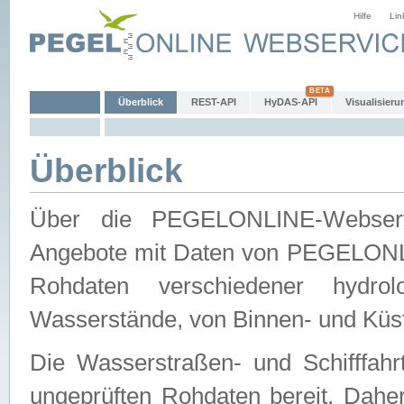
Hilfe
Lin
Überblick
REST-API
HyDAS-API
Visualisieru
Überblick
Über die PEGELONLINE-Webservic
Angebote mit Daten von PEGELONLI
Rohdaten verschiedener hydro
Wasserstände, von Binnen- und Küs
Die Wasserstraßen- und Schifffahr
ungeprüften Rohdaten bereit. Daher