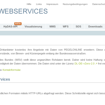
Hilfe
Links
Impressum
Nutzungsbedingungen
Datenschut
HyDAS-API
Visualisierung
WMS
WFS
SOS
Downloads
ttanbieter kostenlos ihre Angebote mit Daten von PEGELONLINE erweitern. Diese u
erstände, von Binnen- und Küstenpegeln entlang der Bundeswasserstraßen.
es Bundes (WSV) stellt diese ungeprüften Rohdaten bereit. Daher wird keine Haftung oder
ständigkeit der Daten übernommen. Die Daten sind unter der Lizenz
DL-DE->Zero-2.0
↗
frei ve
das
Kontaktformular
.
rvices
dlichen Formaten mittels HTTP-URLs abgefragt werden. Diese Schnittstelle eignet sich besond