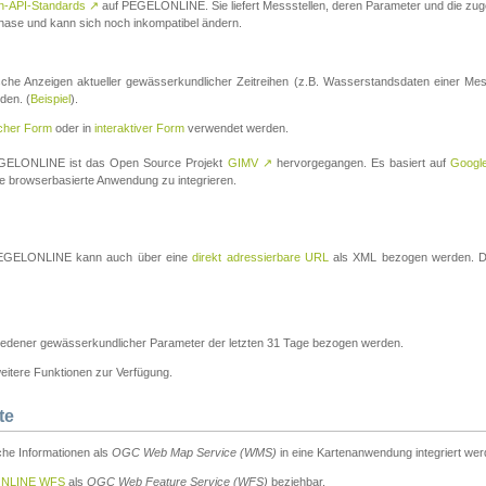
n-API-Standards
↗
auf PEGELONLINE. Sie liefert Messstellen, deren Parameter und die z
a-Phase und kann sich noch inkompatibel ändern.
che Anzeigen aktueller gewässerkundlicher Zeitreihen (z.B. Wasserstandsdaten einer Mes
den. (
Beispiel
).
scher Form
oder in
interaktiver Form
verwendet werden.
 PEGELONLINE ist das Open Source Projekt
GIMV
↗
hervorgegangen. Es basiert auf
Googl
eine browserbasierte Anwendung zu integrieren.
n PEGELONLINE kann auch über eine
direkt adressierbare URL
als XML bezogen werden. Die
edener gewässerkundlicher Parameter der letzten 31 Tage bezogen werden.
tere Funktionen zur Verfügung.
te
he Informationen als
OGC Web Map Service (WMS)
in eine Kartenanwendung integriert wer
NLINE WFS
als
OGC Web Feature Service (WFS)
beziehbar.