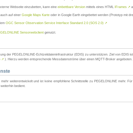
externe Webseite einzubetten, kann eine
einbettbare Version
mittels eines HTML
IFrames
↗
a
 auch auf einer
Google Maps Karte
oder in Google Earth eingebettet werden (Prototyp mit dre
 dem
OGC Sensor Observation Service Interface Standard 2.0 (SOS 2.0)
↗
GELONLINE Sensorwebclient
genutzt.
tzung der PEGELONLINE-Echtzeitdateninfrastruktur (EDIS) zu unterstützen. Ziel von EDIS ist e
S
↗
). Hierzu werden entsprechende Messdatenströme über einen MQTT-Broker angeboten.
enste
t mehr weiterentwickelt und ist keine empfohlene Schnittstelle zu PEGELONLINE mehr. Für n
weiterhin bedient.