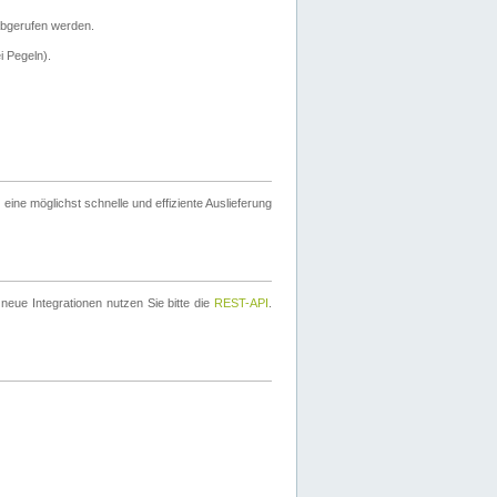
bgerufen werden.
i Pegeln).
ine möglichst schnelle und effiziente Auslieferung
eue Integrationen nutzen Sie bitte die
REST-API
.