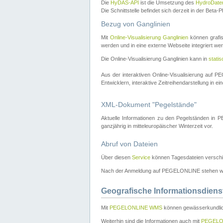
Die
HyDAS-API
ist die Umsetzung des
HydroDate
Die Schnittstelle befindet sich derzeit in der Bet
Bezug von Ganglinien
Mit
Online-Visualisierung Ganglinien
können grafis
werden und in eine externe Webseite integriert wer
Die Online-Visualisierung Ganglinien kann in
stati
Aus der interaktiven Online-Visualisierung auf
Entwicklern, interaktive Zeitreihendarstellung in 
XML-Dokument "Pegelstände"
Aktuelle Informationen zu den Pegelständen i
ganzjährig in mitteleuropäischer Winterzeit vor.
Abruf von Dateien
Über diesen
Service
können Tagesdateien verschi
Nach der Anmeldung auf PEGELONLINE stehen wei
Geografische Informationsdiens
Mit
PEGELONLINE WMS
können gewässerkundlic
Weiterhin sind die Informationen auch mit
PEGELO