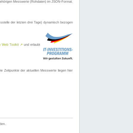
ugehörigen Messwerte (Rohdaten) im JSON-Format.
sstelle der letzten drei Tage) dynamisch bezogen
e Web Toolkit
↗
und erlaubt
 Zeitpunkte der aktuellen Messwerte liegen hier
den.