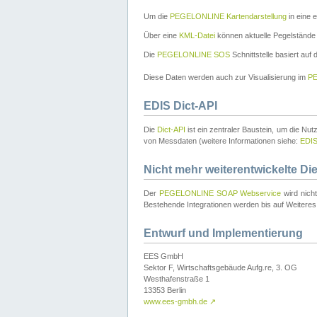
Um die
PEGELONLINE Kartendarstellung
in eine 
Über eine
KML-Datei
können aktuelle Pegelstände
Die
PEGELONLINE SOS
Schnittstelle basiert auf
Diese Daten werden auch zur Visualisierung im
PE
EDIS Dict-API
Die
Dict-API
ist ein zentraler Baustein, um die Nu
von Messdaten (weitere Informationen siehe:
EDI
Nicht mehr weiterentwickelte Di
Der
PEGELONLINE SOAP Webservice
wird nich
Bestehende Integrationen werden bis auf Weiteres 
Entwurf und Implementierung
EES GmbH
Sektor F, Wirtschaftsgebäude Aufg.re, 3. OG
Westhafenstraße 1
13353 Berlin
www.ees-gmbh.de
↗