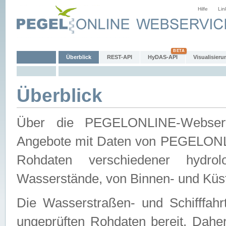
Hilfe
Lin
Überblick
REST-API
HyDAS-API
Visualisieru
Überblick
Über die PEGELONLINE-Webservic
Angebote mit Daten von PEGELONLI
Rohdaten verschiedener hydro
Wasserstände, von Binnen- und Küs
Die Wasserstraßen- und Schifffahr
ungeprüften Rohdaten bereit. Daher