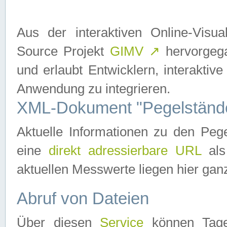
Aus der interaktiven Online-Vis
Source Projekt
GIMV
↗
hervorgega
und erlaubt Entwicklern, interaktive
Anwendung zu integrieren.
XML-Dokument "Pegelständ
Aktuelle Informationen zu den P
eine
direkt adressierbare URL
als
aktuellen Messwerte liegen hier ganz
Abruf von Dateien
Über diesen
Service
können Tages