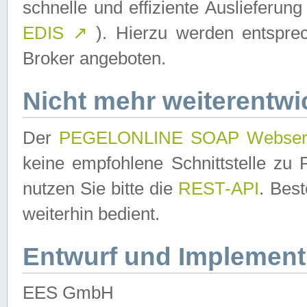
schnelle und effiziente Auslieferun
EDIS
↗
). Hierzu werden entspr
Broker angeboten.
Nicht mehr weiterentwi
Der
PEGELONLINE SOAP Webser
keine empfohlene Schnittstelle z
nutzen Sie bitte die
REST-API
. Bes
weiterhin bedient.
Entwurf und Implement
EES GmbH