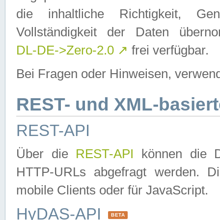
die inhaltliche Richtigkeit, Gen
Vollständigkeit der Daten über
DL-DE->Zero-2.0
↗
frei verfügbar.
Bei Fragen oder Hinweisen, verwend
REST- und XML-basiert
REST-API
Über die
REST-API
können die Da
HTTP-URLs abgefragt werden. Dies
mobile Clients oder für JavaScript.
HyDAS-API
BETA