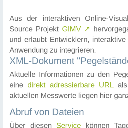
Aus der interaktiven Online-Vis
Source Projekt
GIMV
↗
hervorgega
und erlaubt Entwicklern, interaktive
Anwendung zu integrieren.
XML-Dokument "Pegelständ
Aktuelle Informationen zu den P
eine
direkt adressierbare URL
als
aktuellen Messwerte liegen hier ganz
Abruf von Dateien
Über diesen
Service
können Tages