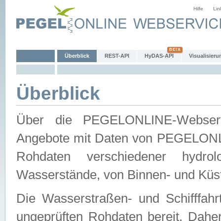
Hilfe
Lin
Überblick
REST-API
HyDAS-API
Visualisieru
Überblick
Über die PEGELONLINE-Webservic
Angebote mit Daten von PEGELONLI
Rohdaten verschiedener hydro
Wasserstände, von Binnen- und Küs
Die Wasserstraßen- und Schifffahr
ungeprüften Rohdaten bereit. Daher