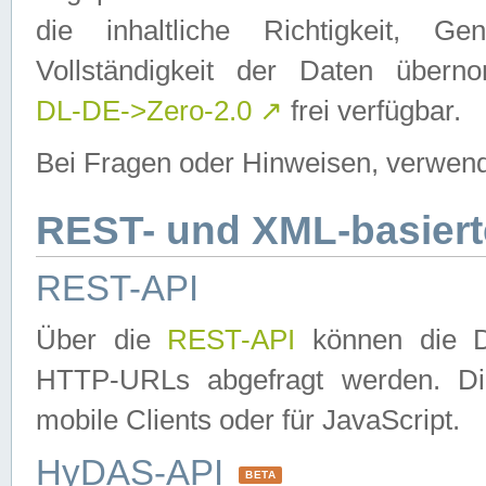
die inhaltliche Richtigkeit, Gen
Vollständigkeit der Daten über
DL-DE->Zero-2.0
↗
frei verfügbar.
Bei Fragen oder Hinweisen, verwend
REST- und XML-basiert
REST-API
Über die
REST-API
können die Da
HTTP-URLs abgefragt werden. Dies
mobile Clients oder für JavaScript.
HyDAS-API
BETA