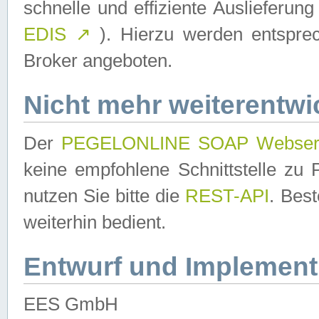
schnelle und effiziente Auslieferun
EDIS
↗
). Hierzu werden entspr
Broker angeboten.
Nicht mehr weiterentwi
Der
PEGELONLINE SOAP Webser
keine empfohlene Schnittstelle z
nutzen Sie bitte die
REST-API
. Bes
weiterhin bedient.
Entwurf und Implement
EES GmbH