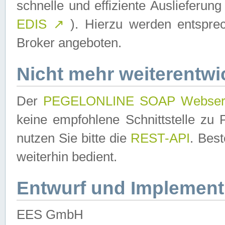
schnelle und effiziente Auslieferun
EDIS
↗
). Hierzu werden entspr
Broker angeboten.
Nicht mehr weiterentwi
Der
PEGELONLINE SOAP Webser
keine empfohlene Schnittstelle z
nutzen Sie bitte die
REST-API
. Bes
weiterhin bedient.
Entwurf und Implement
EES GmbH