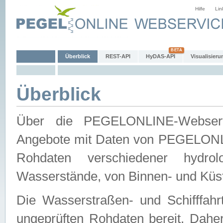
Hilfe
Lin
Überblick
REST-API
HyDAS-API
Visualisieru
Überblick
Über die PEGELONLINE-Webservic
Angebote mit Daten von PEGELONLI
Rohdaten verschiedener hydro
Wasserstände, von Binnen- und Küs
Die Wasserstraßen- und Schifffahr
ungeprüften Rohdaten bereit. Daher