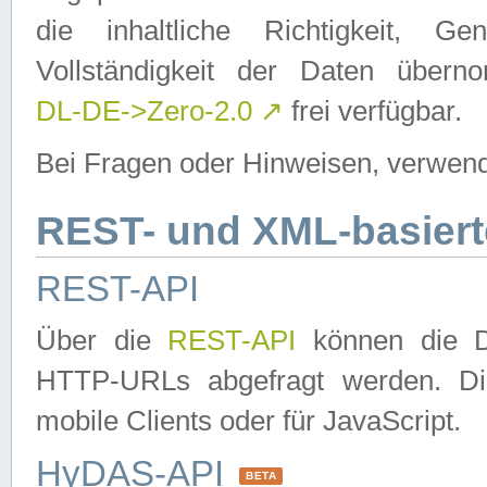
die inhaltliche Richtigkeit, Gen
Vollständigkeit der Daten über
DL-DE->Zero-2.0
↗
frei verfügbar.
Bei Fragen oder Hinweisen, verwend
REST- und XML-basiert
REST-API
Über die
REST-API
können die Da
HTTP-URLs abgefragt werden. Dies
mobile Clients oder für JavaScript.
HyDAS-API
BETA