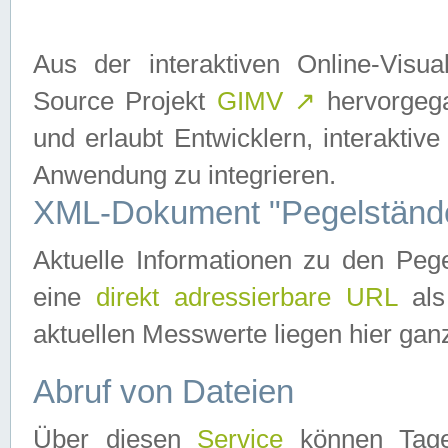
Aus der interaktiven Online-Vis
Source Projekt
GIMV
↗
hervorgega
und erlaubt Entwicklern, interaktive
Anwendung zu integrieren.
XML-Dokument "Pegelständ
Aktuelle Informationen zu den P
eine
direkt adressierbare URL
als
aktuellen Messwerte liegen hier ganz
Abruf von Dateien
Über diesen
Service
können Tages