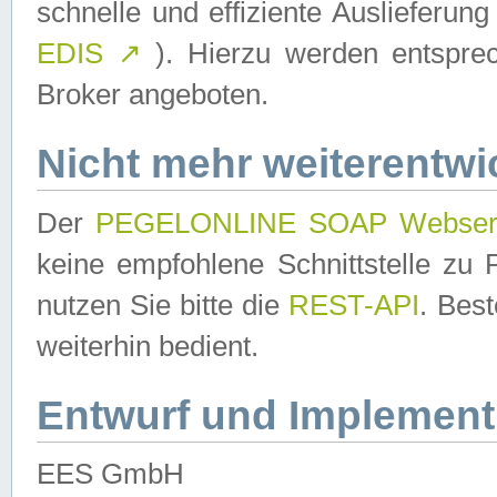
schnelle und effiziente Auslieferun
EDIS
↗
). Hierzu werden entspr
Broker angeboten.
Nicht mehr weiterentwi
Der
PEGELONLINE SOAP Webser
keine empfohlene Schnittstelle z
nutzen Sie bitte die
REST-API
. Bes
weiterhin bedient.
Entwurf und Implement
EES GmbH