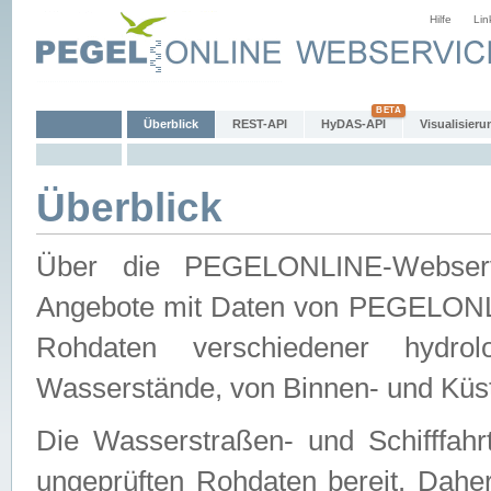
Hilfe
Lin
Überblick
REST-API
HyDAS-API
Visualisieru
Überblick
Über die PEGELONLINE-Webservic
Angebote mit Daten von PEGELONLI
Rohdaten verschiedener hydro
Wasserstände, von Binnen- und Küs
Die Wasserstraßen- und Schifffahr
ungeprüften Rohdaten bereit. Daher