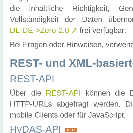
die inhaltliche Richtigkeit, Gen
Vollständigkeit der Daten über
DL-DE->Zero-2.0
↗
frei verfügbar.
Bei Fragen oder Hinweisen, verwend
REST- und XML-basiert
REST-API
Über die
REST-API
können die Da
HTTP-URLs abgefragt werden. Dies
mobile Clients oder für JavaScript.
HyDAS-API
BETA