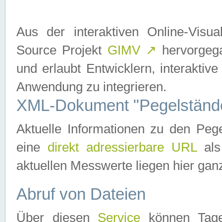
Aus der interaktiven Online-Vis
Source Projekt
GIMV
↗
hervorgega
und erlaubt Entwicklern, interaktive
Anwendung zu integrieren.
XML-Dokument "Pegelständ
Aktuelle Informationen zu den P
eine
direkt adressierbare URL
als
aktuellen Messwerte liegen hier ganz
Abruf von Dateien
Über diesen
Service
können Tages