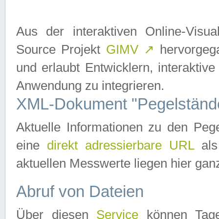
Aus der interaktiven Online-Vis
Source Projekt
GIMV
↗
hervorgega
und erlaubt Entwicklern, interaktive
Anwendung zu integrieren.
XML-Dokument "Pegelständ
Aktuelle Informationen zu den P
eine
direkt adressierbare URL
als
aktuellen Messwerte liegen hier ganz
Abruf von Dateien
Über diesen
Service
können Tages