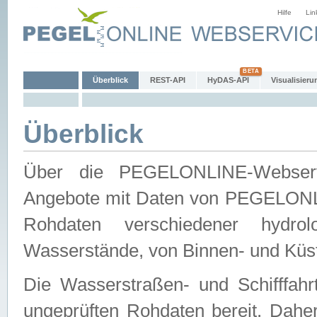
Hilfe
Lin
Überblick
REST-API
HyDAS-API
Visualisieru
Überblick
Über die PEGELONLINE-Webservic
Angebote mit Daten von PEGELONLI
Rohdaten verschiedener hydro
Wasserstände, von Binnen- und Küs
Die Wasserstraßen- und Schifffahr
ungeprüften Rohdaten bereit. Daher