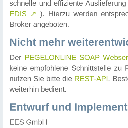
schnelle und effiziente Auslieferun
EDIS
↗
). Hierzu werden entspr
Broker angeboten.
Nicht mehr weiterentwi
Der
PEGELONLINE SOAP Webser
keine empfohlene Schnittstelle z
nutzen Sie bitte die
REST-API
. Bes
weiterhin bedient.
Entwurf und Implement
EES GmbH