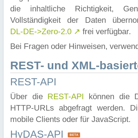
die inhaltliche Richtigkeit, Gen
Vollständigkeit der Daten über
DL-DE->Zero-2.0
↗
frei verfügbar.
Bei Fragen oder Hinweisen, verwend
REST- und XML-basiert
REST-API
Über die
REST-API
können die Da
HTTP-URLs abgefragt werden. Dies
mobile Clients oder für JavaScript.
HyDAS-API
BETA