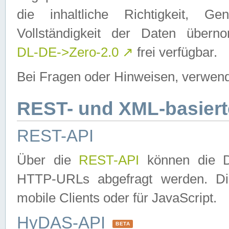
die inhaltliche Richtigkeit, Gen
Vollständigkeit der Daten über
DL-DE->Zero-2.0
↗
frei verfügbar.
Bei Fragen oder Hinweisen, verwend
REST- und XML-basiert
REST-API
Über die
REST-API
können die Da
HTTP-URLs abgefragt werden. Dies
mobile Clients oder für JavaScript.
HyDAS-API
BETA