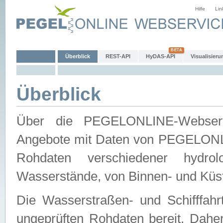
Hilfe
Lin
Überblick
REST-API
HyDAS-API
Visualisieru
Überblick
Über die PEGELONLINE-Webservic
Angebote mit Daten von PEGELONLI
Rohdaten verschiedener hydro
Wasserstände, von Binnen- und Küs
Die Wasserstraßen- und Schifffahr
ungeprüften Rohdaten bereit. Daher