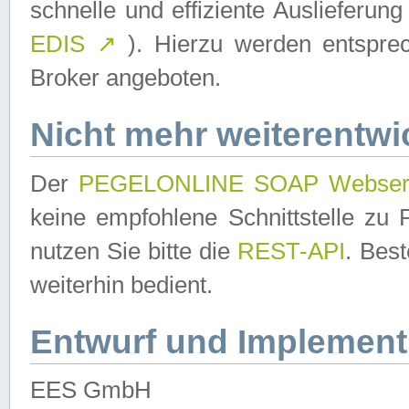
schnelle und effiziente Auslieferun
EDIS
↗
). Hierzu werden entspr
Broker angeboten.
Nicht mehr weiterentwi
Der
PEGELONLINE SOAP Webser
keine empfohlene Schnittstelle z
nutzen Sie bitte die
REST-API
. Bes
weiterhin bedient.
Entwurf und Implement
EES GmbH