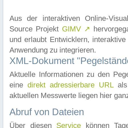
Aus der interaktiven Online-Vis
Source Projekt
GIMV
↗
hervorgega
und erlaubt Entwicklern, interaktive
Anwendung zu integrieren.
XML-Dokument "Pegelständ
Aktuelle Informationen zu den P
eine
direkt adressierbare URL
als
aktuellen Messwerte liegen hier ganz
Abruf von Dateien
Über diesen
Service
können Tages