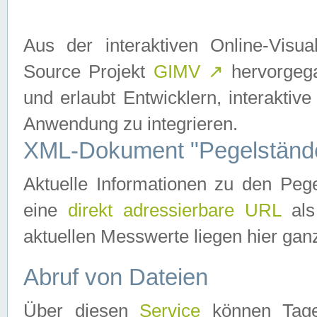
Aus der interaktiven Online-Vis
Source Projekt
GIMV
↗
hervorgega
und erlaubt Entwicklern, interaktive
Anwendung zu integrieren.
XML-Dokument "Pegelständ
Aktuelle Informationen zu den P
eine
direkt adressierbare URL
als
aktuellen Messwerte liegen hier ganz
Abruf von Dateien
Über diesen
Service
können Tages