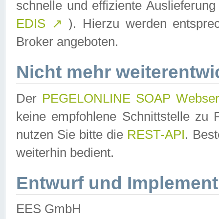
schnelle und effiziente Auslieferun
EDIS
↗
). Hierzu werden entspr
Broker angeboten.
Nicht mehr weiterentwi
Der
PEGELONLINE SOAP Webser
keine empfohlene Schnittstelle z
nutzen Sie bitte die
REST-API
. Bes
weiterhin bedient.
Entwurf und Implement
EES GmbH