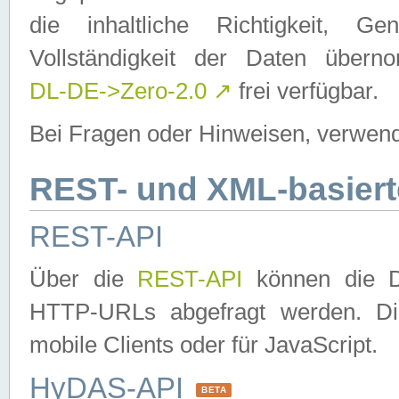
die inhaltliche Richtigkeit, Gen
Vollständigkeit der Daten über
DL-DE->Zero-2.0
↗
frei verfügbar.
Bei Fragen oder Hinweisen, verwend
REST- und XML-basiert
REST-API
Über die
REST-API
können die Da
HTTP-URLs abgefragt werden. Dies
mobile Clients oder für JavaScript.
HyDAS-API
BETA