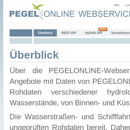
Hilfe
Lin
Überblick
REST-API
HyDAS-API
Visualisieru
Überblick
Über die PEGELONLINE-Webservic
Angebote mit Daten von PEGELONLI
Rohdaten verschiedener hydro
Wasserstände, von Binnen- und Küs
Die Wasserstraßen- und Schifffahr
ungeprüften Rohdaten bereit. Daher